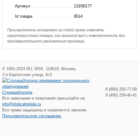
преобразователь
Артикул
131N0177
FC-
Id товара
9514
101,
0,75кВт,
Производитель оставляет за собой право изменять
характеристики товара, его внешний вид и комплектность без
IP
предварительного уведомления продавца.
54
(не
TYPE
©
1991-2024
RU
,
MSK
,
119619
,
Москва
,
12)
2-я Карпатская улица, 4с3
8 (800) 250-77-08
СтолицаХолода
8 (495) 258-46-41
Все замечания и пожелания присылайте на
info@stolicaholoda.ru
.
Все права защищены и охраняются законом.
Пользовательское соглашение.