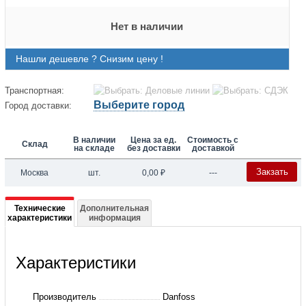
Нет в наличии
Нашли дешевле ? Снизим цену !
Транспортная:
Выберите город
Город доставки:
В наличии
Цена за ед.
Стоимость с
Склад
на складе
без доставки
доставкой
Закзать
Москва
шт.
0,00
₽
---
Подробная
Технические
Дополнительная
характеристики
информация
информация
о
Характеристики
131N0177
Частотный
Производитель
Danfoss