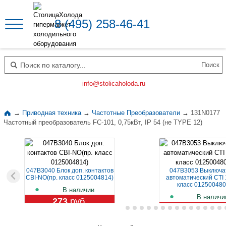
8 (495) 258-46-41
Поиск по каталогу
info@stolicaholoda.ru
→
Приводная техника
→
Частотные Преобразователи
→
131N0177
Частотный преобразователь FC-101, 0,75кВт, IP 54 (не TYPE 12)
047B3040 Блок доп. контактов
047B3053 Выключа
CBI-NO(пр. класс 0125004814)
автоматический CTI 
класс 012500480
В наличии
В наличи
273
руб.
1 129
руб.