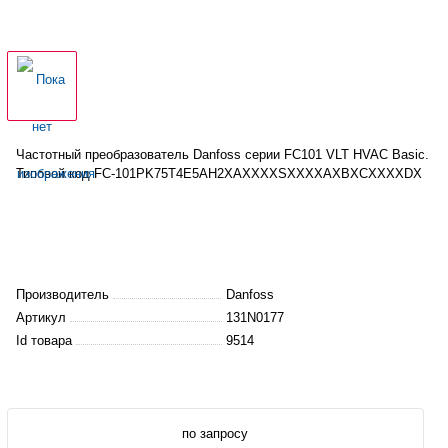
Частотный преобразователь Danfoss серии FC101 VLT HVAC Basic.
Типовой код FC-
101PK75T4E5AH2XAXXXXSXXXXAXBXCXXXXDX
Производитель
Danfoss
Артикул
131N0177
Id товара
9514
по запросу