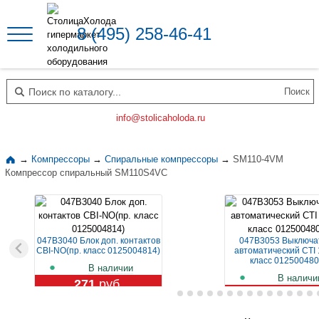
8 (495) 258-46-41
Поиск по каталогу
info@stolicaholoda.ru
→
Компрессоры
→
Спиральные компрессоры
→
SM110-4VM
Компрессор спиральный SM110S4VC
047B3040 Блок доп. контактов
047B3053 Выключа
CBI-NO(пр. класс 0125004814)
автоматический CTI 
класс 012500480
В наличии
В наличи
271
руб.
1 119
руб.