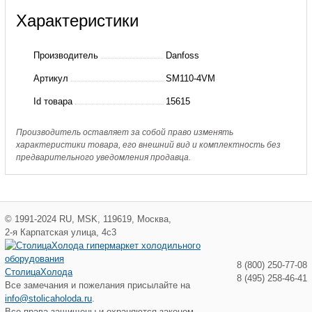
о
Характеристики
SM110-
4VM
Производитель
Danfoss
Компрессор
Артикул
SM110-4VM
спиральный
Id товара
15615
SM110S4VC
Производитель оставляет за собой право изменять
характеристики товара, его внешний вид и комплектность без
предварительного уведомления продавца.
©
1991-2024
RU
,
MSK
,
119619
,
Москва
,
2-я Карпатская улица, 4с3
8 (800) 250-77-08
СтолицаХолода
8 (495) 258-46-41
Все замечания и пожелания присылайте на
info@stolicaholoda.ru
.
Все права защищены и охраняются законом.