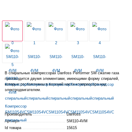
В спиральных
компрессора
х Danfoss Performer SM сжатие газа
производится двумя элементами, имеющими форму спиралей,
которые расположены в верхней части
компрессора
над
электродвигателем.
Производитель
Danfoss
Артикул
SM110-4VM
Id товара
15615