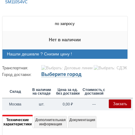
по запросу
Нет в наличии
Нашли дешевле ? Снизим цену !
Транспортная:
Выберите город
Город доставки:
В наличии
Цена за ед.
Стоимость с
Склад
на складе
без доставки
доставкой
Закзать
Москва
шт.
0,00
₽
---
Подробная
Технические
Дополнительная
Документация
характеристики
информация
информация