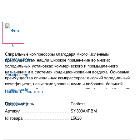
Спиральные компрессоры благодаря многочисленным
преимуществам нашли широкое применение во многих
холодильных установках коммерческого и промышленного
назначения и в системах кондиционирования воздуха. Основные
преимущества спиральных компрессоров: высокий холодильный
коэффициент
, невысокие уровень шума и вибрации, большой
ресурс работы. Спиральные компрессоры "Performer" и "Speerall"
Показать весь текст...
доказали свою надежность, при этом не уступая, а чаще
превосходя по эффективности другие типы компрессоров.
Производитель
Danfoss
Артикул
SY300A4PBM
Id товара
15628