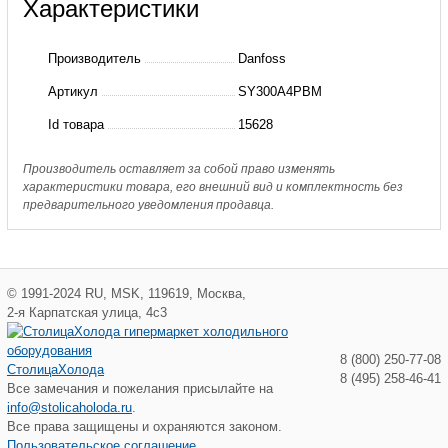
Характеристики
SY300A4PBM
Компрессор
Производитель
Danfoss
спиральный
Артикул
SY300A4PBM
SY300A4PB
Id товара
15628
Производитель оставляет за собой право изменять
характеристики товара, его внешний вид и комплектность без
предварительного уведомления продавца.
©
1991-2024
RU
,
MSK
,
119619
,
Москва
,
2-я Карпатская улица, 4с3
8 (800) 250-77-08
СтолицаХолода
8 (495) 258-46-41
Все замечания и пожелания присылайте на
info@stolicaholoda.ru
.
Все права защищены и охраняются законом.
Пользовательское соглашение.