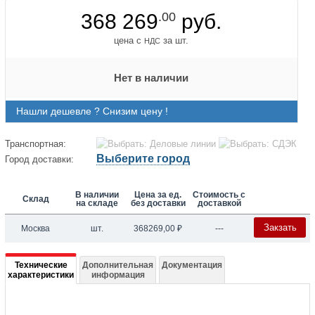
368 269
.00
руб.
цена с
за шт.
НДС
Нет в наличии
Нашли дешевле ? Снизим цену !
Транспортная:
Выберите город
Город доставки:
В наличии
Цена за ед.
Стоимость с
Склад
на складе
без доставки
доставкой
Закзать
Москва
шт.
368269,00
₽
---
Подробная
Технические
Дополнительная
Документация
характеристики
информация
информация
о