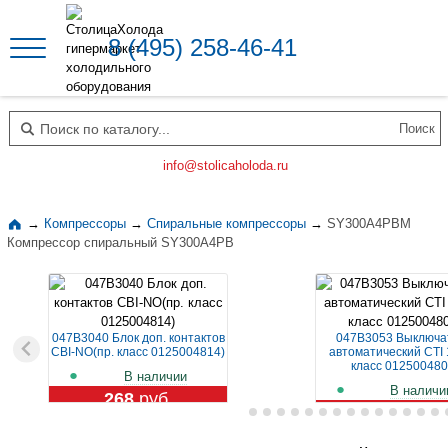
8 (495) 258-46-41
Поиск по каталогу
info@stolicaholoda.ru
→
Компрессоры
→
Спиральные компрессоры
→
SY300A4PBM
Компрессор спиральный SY300A4PB
047B3040 Блок доп. контактов
047B3053 Выключа
CBI-NO(пр. класс 0125004814)
автоматический CTI 
класс 012500480
В наличии
В наличи
268
руб.
1 109
руб.