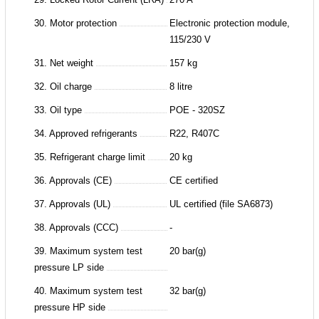
30. Motor protection
Electronic protection module,
115/230 V
31. Net weight
157 kg
32. Oil charge
8 litre
33. Oil type
POE - 320SZ
34. Approved refrigerants
R22, R407C
35. Refrigerant charge limit
20 kg
36. Approvals (CE)
CE certified
37. Approvals (UL)
UL certified (file SA6873)
38. Approvals (CCC)
-
39. Maximum system test
20 bar(g)
pressure LP side
40. Maximum system test
32 bar(g)
pressure HP side