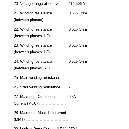
20. Voltage range at 60 Hz
414-506 V
21. Winding resistance
0.516 Ohm
(between phases)
22. Winding resistance
0.516 Ohm
(between phases 1-2)
23. Winding resistance
0.516 Ohm
(between phases 1-3)
24. Winding resistance
0.516 Ohm
(between phases 2-3)
25. Main winding resistance
-
26. Start winding resistance
-
27. Maximum Continuous
69 A
Current (MCC)
28. Maximum Must Trip current
-
(MMT)
29. Locked Rotor Current (LRA)
270 A