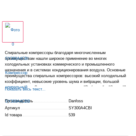
Спиральные компрессоры благодаря многочисленным
преимуществам нашли широкое применение во многих
холодильных установках коммерческого и промышленного
назначения и в
системах
кондиционирования воздуха. Основные
преимущества спиральных компрессоров: высокий холодильный
коэффициент, невысокие уровень шума и вибрации, большой
ресурс работы. Спиральные компрессоры "Performer" и "Speerall"
Показать весь текст...
доказали свою надежность, при этом не уступая, а чаще
превосходя по эффективности другие типы компрессоров.
Производитель
Danfoss
Артикул
SY300A4CBI
Id товара
539