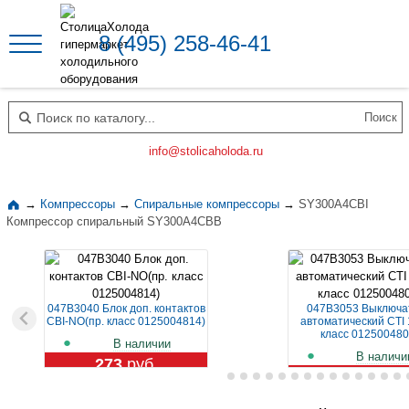
8 (495) 258-46-41
Поиск по каталогу
info@stolicaholoda.ru
→
Компрессоры
→
Спиральные компрессоры
→
SY300A4CBI
Компрессор спиральный SY300A4CBB
047B3040 Блок доп. контактов
047B3053 Выключа
CBI-NO(пр. класс 0125004814)
автоматический CTI 
класс 012500480
В наличии
В наличи
273
руб.
1 129
руб.