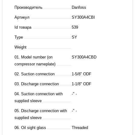
Компрессор
Производитель
Danfoss
спиральный
Артикул
SY300A4CBI
SY300A4CBB
Id товара
539
Type
SY
Weight
01. Model number (on
SY300A4CBD
compressor nameplate)
02. Suction connection
1-5/8" ODF
03. Discharge connection
1-1/8" ODF
04. Suction connection with
-" -
supplied sleeve
05. Discharge connection with
-" -
supplied sleeve
06. Oil sight glass
Threaded