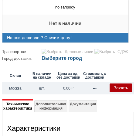
по запросу
Нет в наличии
Нашли дешевле ? Снизим цену !
Транспортная:
Выберите город
Город доставки:
В наличии
Цена за ед.
Стоимость с
Склад
на складе
без доставки
доставкой
Закзать
Москва
шт.
0,00
₽
---
Подробная
Технические
Дополнительная
Документация
характеристики
информация
информация
о
Характеристики
SY300A4CBI