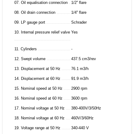
07. Oil equalisation connection
1/2'' flare
08. Oil drain connection
1/4'' flare
09. LP gauge port
Schrader
10. Internal pressure relief valve
Yes
11. Cylinders
-
12. Swept volume
437.5 cm3/rev
13. Displacement at 50 Hz
76.1 m3/h
14. Displacement at 60 Hz
91.9 m3/h
15. Nominal speed at 50 Hz
2900 rpm
16. Nominal speed at 60 Hz
3600 rpm
17. Nominal voltage at 50 Hz
380-400V/3/50Hz
18. Nominal voltage at 60 Hz
460V/3/60Hz
19. Voltage range at 50 Hz
340-440 V