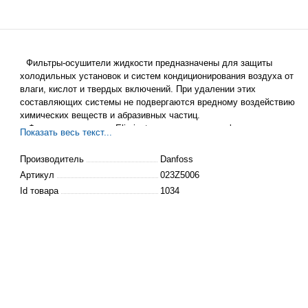
Фильтры-осушители жидкости предназначены для защиты
холодильных установок и систем кондиционирования воздуха от
влаги, кислот и твердых включений. При удалении этих
составляющих системы не подвергаются вредному воздействию
химических веществ и абразивных частиц.
Фильтры-осушители Eliminator имеют две модификации.
Показать весь текст...
Фильтры типа
DML
выпускаются с сердечником, полностью
выполненным из материала «
молекулярное
сито». Фильтры
Производитель
Danfoss
типа
DCL
имеют сердечник, на 80% выполненный из материала
Артикул
023Z5006
«
молекулярное
сито» и на 20% – из активированного алюминия.
Id товара
1034