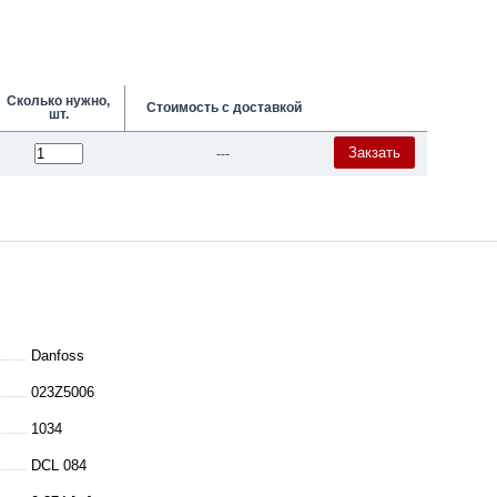
Сколько нужно,
Стоимость с доставкой
шт.
Закзать
---
Danfoss
023Z5006
1034
DCL 084