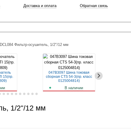
в
Доставка и оплата
Обратная связь
DCL084 Фильтр-осушитель, 1/2"/12 мм
чатель
047B3097 Шина токовая
04
I 15(пр.
сборная CTS 54-3(пр. класс
авт
809)
0125004814)
чии
В наличии
б.
261
руб.
, 1/2"/12 мм