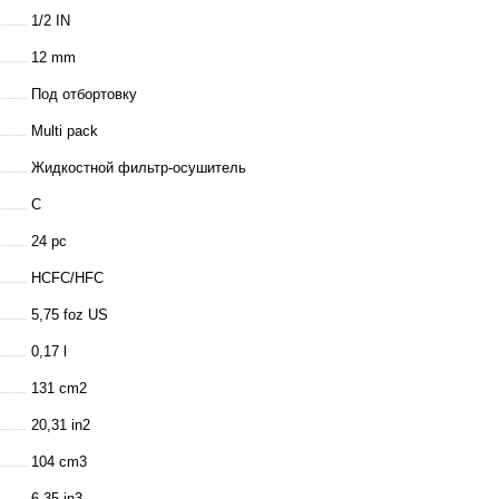
1/2 IN
12 mm
Под отбортовку
Multi pack
Жидкостной фильтр-осушитель
C
24 pc
HCFC/HFC
5,75 foz US
0,17 l
131 cm2
20,31 in2
104 cm3
6,35 in3