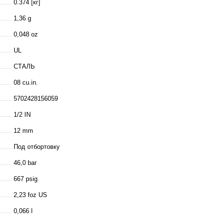
0.374 [кг]
1,36 g
0,048 oz
UL
СТАЛЬ
08 cu.in.
5702428156059
1/2 IN
12 mm
Под отбортовку
46,0 bar
667 psig
2,23 foz US
0,066 l