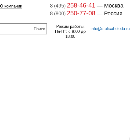
258-46-41
— Москва
8 (495)
О компании
250-77-08
— Россия
8 (800)
Режим работы:
info@stolicaholoda.ru
Пн-Пт: с 9:00 до
18:00
047B3207 Блок
доп. контактов
047B3207
В наличии
7B3052 Выключатель
оматический CTI 15(пр.
261
руб.
класс 0125004809)
В наличии
1 141
руб.