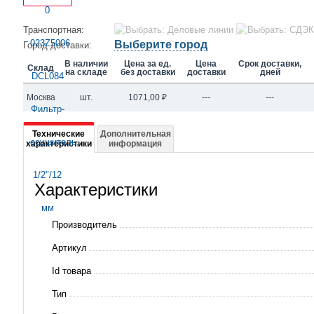
Транспортная:
Выберите город
Город доставки:
В наличии
Цена за ед.
Цена
Срок доставки,
Склад
на складе
без доставки
доставки
дней
Москва
шт.
1071,00
₽
---
---
Подробная
Технические
Дополнительная
характеристики
информация
информация
о
Характеристики
023Z5006
DCL084
Производитель
Фильтр-
Артикул
осушитель,
Id товара
1/2"/12
Тип
мм