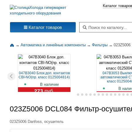
Каталог товаро
Поиск по каталогу
Каталог товаров
→
Автоматика и линейные компоненты
→
Фильтры
→
023Z5006 
047B3040 Блок доп. контактов
047B3053 Выклю
CBI-NO(пр. класс 0125004814)
автоматический CT
класс 0125004
В наличии
В нали
273
руб.
1 129
ру
023Z5006 DCL084 Фильтр-осушитель
023Z5006 Danfoss, осушитель