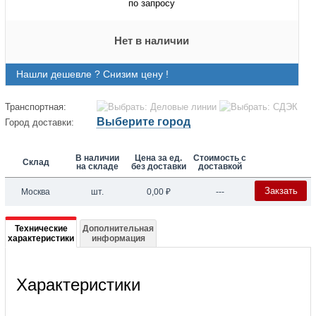
по запросу
Нет в наличии
Нашли дешевле ? Снизим цену !
Транспортная:
Выберите город
Город доставки:
В наличии
Цена за ед.
Стоимость с
Склад
на складе
без доставки
доставкой
Закзать
Москва
шт.
0,00
₽
---
Подробная
Технические
Дополнительная
характеристики
информация
информация
о
Характеристики
4412/17A
Корпус