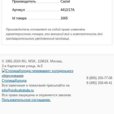
Производитель
Castel
фильтра
Артикул
4412/17A
CASTEL,
Id товара
1665
2.1/8"/54
мм
Производитель оставляет за собой право изменять
характеристики товара, его внешний вид и комплектность без
предварительного уведомления продавца.
©
1991-2024
RU
,
MSK
,
119619
,
Москва
,
2-я Карпатская улица, 4с3
8 (800) 250-77-08
СтолицаХолода
8 (495) 258-46-41
Все замечания и пожелания присылайте на
info@stolicaholoda.ru
.
Все права защищены и охраняются законом.
Пользовательское соглашение.