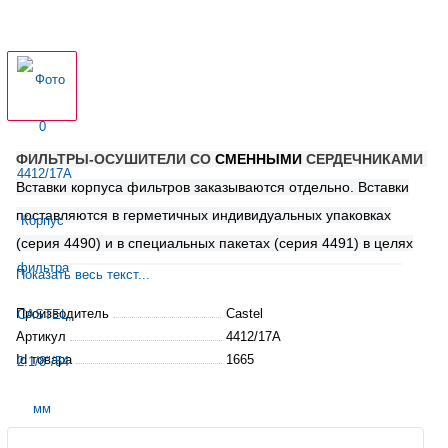
ФИЛЬТРЫ-ОСУШИТЕЛИ СО
СМЕННЫМИ
СЕРДЕЧНИКАМИ
Вставки корпуса фильтров заказываются отдельно.
Вставки
поставляются в герметичных индивидуальных упаковках
(серия 4490) и в специальных пакетах (серия 4491) в целях
надежного хранения на протяжении длительного периода
Показать весь текст...
времени. Каждая вставка (картридж) снабжена двумя
Производитель
Castel
синтетическими прокладками, которые используются в
Артикул
4412/17A
качестве уплотнителя между двумя картриджами и между
Id товара
1665
самим картриджем и его упаковкой.