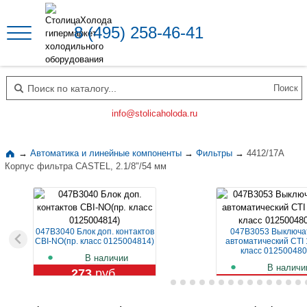
8 (495) 258-46-41
Поиск по каталогу
info@stolicaholoda.ru
→
Автоматика и линейные компоненты
→
Фильтры
→
4412/17A
Корпус фильтра CASTEL, 2.1/8"/54 мм
047B3040 Блок доп. контактов
047B3053 Выключа
CBI-NO(пр. класс 0125004814)
автоматический CTI 
класс 012500480
В наличии
В наличи
273
руб.
1 129
руб.