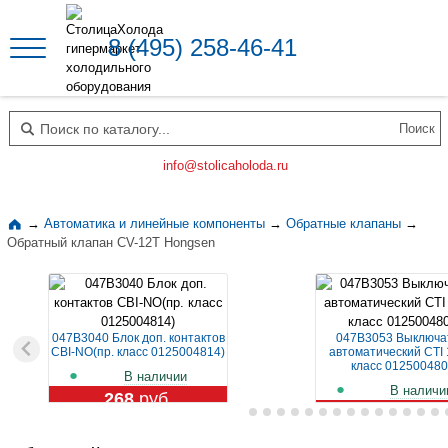
8 (495) 258-46-41
Поиск по каталогу
info@stolicaholoda.ru
→
Автоматика и линейные компоненты
→
Обратные клапаны
→
Обратный клапан CV-12T Hongsen
047B3040 Блок доп. контактов
047B3053 Выключа
CBI-NO(пр. класс 0125004814)
автоматический CTI 
класс 012500480
В наличии
В наличи
268
руб.
1 109
руб.