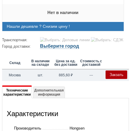
Нет в наличии
Нашли дешевле ? Снизим цену !
Транспортная:
Выберите город
Город доставки:
В наличии
Цена за ед.
Стоимость с
Склад
на складе
без доставки
доставкой
Закзать
Москва
шт.
885,60
₽
---
Подробная
Технические
Дополнительная
характеристики
информация
информация
о
Характеристики
Обратный
клапан
Производитель
Hongsen