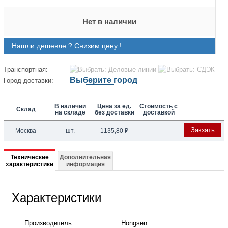
Нет в наличии
Нашли дешевле ? Снизим цену !
Транспортная:
Выберите город
Город доставки:
В наличии
Цена за ед.
Стоимость с
Склад
на складе
без доставки
доставкой
Закзать
Москва
шт.
1135,80
₽
---
Подробная
Технические
Дополнительная
характеристики
информация
информация
о
Характеристики
Обратный
клапан
Производитель
Hongsen