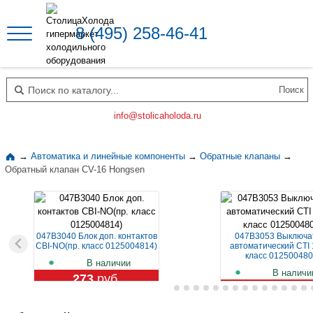
8 (495) 258-46-41
Поиск по каталогу
info@stolicaholoda.ru
→
Автоматика и линейные компоненты
→
Обратные клапаны
→
Обратный клапан CV-16 Hongsen
047B3040 Блок доп. контактов
047B3053 Выключа
CBI-NO(пр. класс 0125004814)
автоматический CTI 
класс 012500480
В наличии
В наличи
273
руб.
1 129
руб.