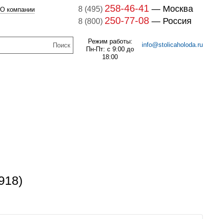
258-46-41
— Москва
8 (495)
О компании
250-77-08
— Россия
8 (800)
Режим работы:
info@stolicaholoda.ru
Пн-Пт: с 9:00 до
18:00
047B3207 Блок доп. контактов
047B3207
7B3052 Выключатель
оматический CTI 15(пр.
В наличии
класс 0125004809)
259
руб.
В наличии
1 132
руб.
918)