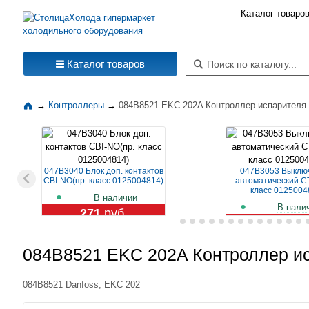
Каталог товаро
Поиск по каталогу
Каталог товаров
→
Контроллеры
→
084B8521 EKC 202A Контроллер испарителя и
047B3040 Блок доп. контактов
047B3053 Выклю
CBI-NO(пр. класс 0125004814)
автоматический CT
класс 0125004
В наличии
В нали
271
руб.
1 119
ру
084B8521 EKC 202A Контроллер ис
084B8521 Danfoss, EKC 202