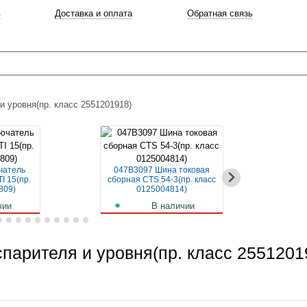
в
Доставка и оплата
Обратная связь
 уровня(пр. класс 2551201918)
чатель
047B3097 Шина токовая
04
I 15(пр.
сборная CTS 54-3(пр. класс
авт
809)
0125004814)
чии
В наличии
б.
259
руб.
парителя и уровня(пр. класс 2551201