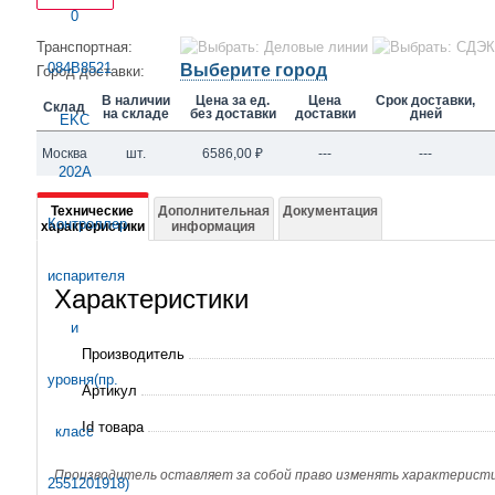
Транспортная:
Выберите город
Город доставки:
В наличии
Цена за ед.
Цена
Срок доставки,
Склад
на складе
без доставки
доставки
дней
Москва
шт.
6586,00
₽
---
---
Подробная
Технические
Дополнительная
Документация
характеристики
информация
информация
о
Характеристики
084B8521
EKC
Производитель
202A
Артикул
Контроллер
Id товара
испарителя
и
Производитель оставляет за собой право изменять характеристик