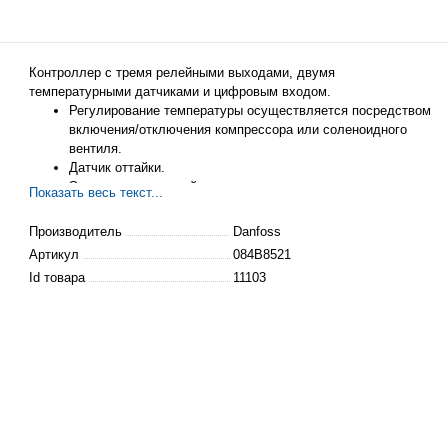
Контроллер
с тремя релейными выходами, двумя
температурными датчиками и цифровым входом.
Регулирование температуры осуществляется посредством
включения/отключения компрессора или соленоидного
вентиля.
Датчик оттайки.
Электрическая оттайка.
Показать весь текст...
Реле 3 используется для управления вентилятором.
Производитель
Danfoss
Артикул
084B8521
Id товара
11103