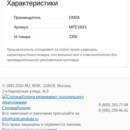
Характеристики
MPE160/1
Испаритель
Производитель
ONDA
кожухотрубный
Артикул
MPE160/1
(160
Id товара
2356
кВт)
Производитель оставляет за собой право изменять
характеристики товара, его внешний вид и комплектность без
предварительного уведомления продавца.
©
1991-2024
RU
,
MSK
,
119619
,
Москва
,
2-я Карпатская улица, 4с3
8 (800) 250-77-08
СтолицаХолода
8 (495) 258-46-41
Все замечания и пожелания присылайте на
info@stolicaholoda.ru
.
Все права защищены и охраняются законом.
Пользовательское соглашение.