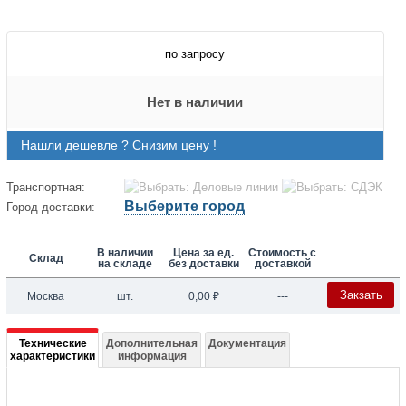
по запросу
Нет в наличии
Нашли дешевле ? Снизим цену !
Транспортная:
Выберите город
Город доставки:
В наличии
Цена за ед.
Стоимость с
Склад
на складе
без доставки
доставкой
Закзать
Москва
шт.
0,00
₽
---
Подробная
Технические
Дополнительная
Документация
характеристики
информация
информация
о