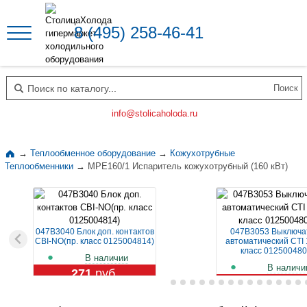
8 (495) 258-46-41
Поиск по каталогу
info@stolicaholoda.ru
→
Теплообменное оборудование
→
Кожухотрубные
Теплообменники
→
MPE160/1 Испаритель кожухотрубный (160 кВт)
047B3040 Блок доп. контактов
047B3053 Выключа
CBI-NO(пр. класс 0125004814)
автоматический CTI 
класс 012500480
В наличии
В наличи
271
руб.
1 119
руб.