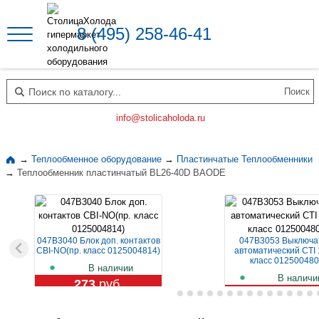
8 (495) 258-46-41
Поиск по каталогу
info@stolicaholoda.ru
→
Теплообменное оборудование
→
Пластинчатые Теплообменники
→
Теплообменник пластинчатый BL26-40D BAODE
047B3040 Блок доп. контактов
047B3053 Выключа
CBI-NO(пр. класс 0125004814)
автоматический CTI 
класс 012500480
В наличии
В наличи
273
руб.
1 129
руб.