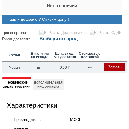
Нет в наличии
Нашли дешевле ? Снизим цену !
Транспортная:
Выберите город
Город доставки:
В наличии
Цена за ед.
Стоимость с
Склад
на складе
без доставки
доставкой
Закзать
Москва
шт.
0,00
₽
---
Подробная
Технические
Дополнительная
характеристики
информация
информация
о
Характеристики
Теплообменник
пластинчатый
Производитель
BAODE
BL26-