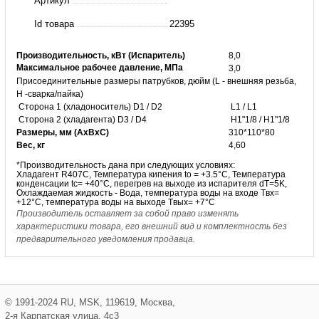
Артикул
40D
Id товара
22395
BAODE
Производительность, кВт (Испаритель)
8,0
Максимальное рабочее давление, МПа
3,0
Присоединительные размеры патрубков, дюйм (L - внешняя резьба,
H -сварка/пайка)
Сторона 1 (хладоноситель) D1 / D2
L1 / L1
Сторона 2 (хладагента) D3 / D4
H1"1/8 / H1"1/8
Размеры, мм (АхВхС)
310*110*80
Вес, кг
4,60
*Производительность дана при следующих условиях:
Хладагент R407C,
Температура
кипения to = +3.5°С,
Температура
конденсации tc= +40°C, перегрев на выходе из испарителя dT=5K,
Охлаждаемая жидкость - Вода, температура воды на входе Tвх=
+12°С, температура воды на выходе Tвых= +7°С
Производитель оставляет за собой право изменять
характеристики товара, его внешний вид и комплектность без
предварительного уведомления продавца.
©
1991-2024
RU
,
MSK
,
119619
,
Москва
,
2-я Карпатская улица, 4с3