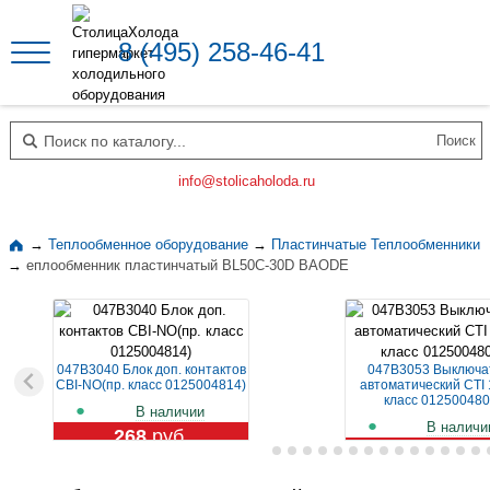
8 (495) 258-46-41
Поиск по каталогу
info@stolicaholoda.ru
→
Теплообменное оборудование
→
Пластинчатые Теплообменники
→
еплообменник пластинчатый BL50C-30D BAODE
047B3040 Блок доп. контактов
047B3053 Выключа
CBI-NO(пр. класс 0125004814)
автоматический CTI 
класс 012500480
В наличии
В наличи
268
руб.
1 109
руб.