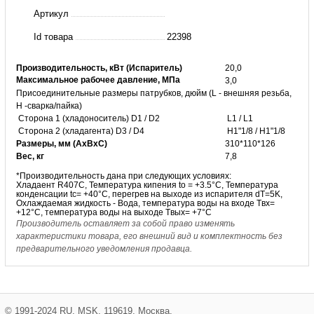
BL50C-
Артикул
30D
Id товара
22398
BAODE
Производительность, кВт (Испаритель)
20,0
Максимальное рабочее давление, МПа
3,0
Присоединительные размеры патрубков, дюйм (L - внешняя резьба,
H -сварка/пайка)
Сторона 1 (хладоноситель) D1 / D2
L1 / L1
Сторона 2 (хладагента) D3 / D4
H1"1/8 / H1"1/8
Размеры, мм (АхВхС)
310*110*126
Вес, кг
7,8
*Производительность дана при следующих условиях:
Хладаент R407C, Температура кипения to = +3.5°С, Температура
конденсации tc= +40°C, перегрев на выходе из испарителя dT=5K,
Охлаждаемая
жидкость
- Вода, температура воды на входе Tвх=
+12°С, температура воды на выходе Tвых= +7°С
Производитель оставляет за собой право изменять
характеристики товара, его внешний вид и комплектность без
предварительного уведомления продавца.
©
1991-2024
RU
,
MSK
,
119619
,
Москва
,