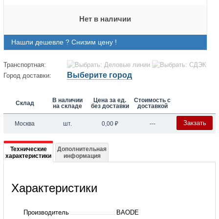
Нет в наличии
Нашли дешевле ? Снизим цену !
Транспортная:
Выберите город
Город доставки:
В наличии
Цена за ед.
Стоимость с
Склад
на складе
без доставки
доставкой
Закзать
Москва
шт.
0,00
₽
---
Подробная
Технические
Дополнительная
характеристики
информация
информация
о
Характеристики
еплообменник
пластинчатый
Производитель
BAODE