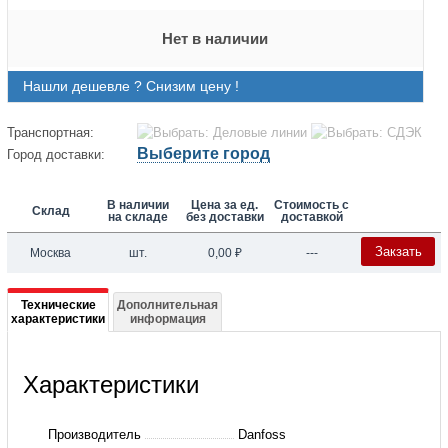
Нет в наличии
Нашли дешевле ? Снизим цену !
Транспортная:
Выберите город
Город доставки:
В наличии
Цена за ед.
Стоимость с
Склад
на складе
без доставки
доставкой
Закзать
Москва
шт.
0,00
₽
---
Подробная
Технические
Дополнительная
характеристики
информация
информация
о
Характеристики
004B1720
XB
Производитель
Danfoss