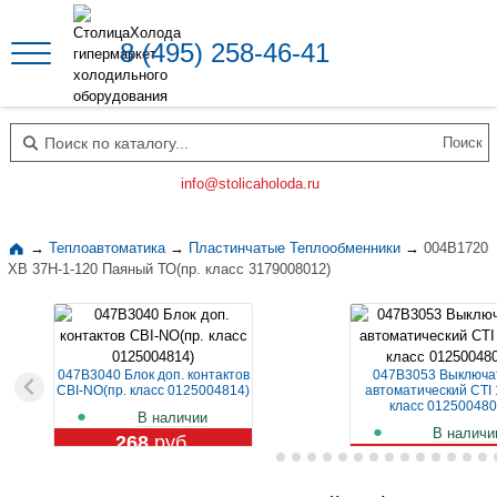
8 (495) 258-46-41
Поиск по каталогу
info@stolicaholoda.ru
→
Теплоавтоматика
→
Пластинчатые Теплообменники
→
004B1720
XB 37H-1-120 Паяный ТО(пр. класс 3179008012)
047B3040 Блок доп. контактов
047B3053 Выключа
CBI-NO(пр. класс 0125004814)
автоматический CTI 
класс 012500480
В наличии
В наличи
268
руб.
1 109
руб.