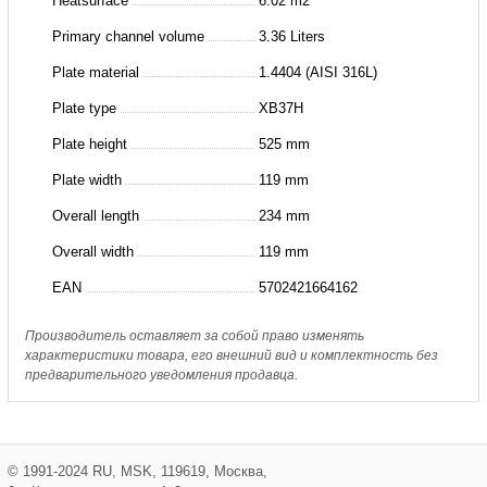
Heatsurface
6.02 m2
Primary channel volume
3.36 Liters
Plate material
1.4404 (AISI 316L)
Plate type
XB37H
Plate height
525 mm
Plate width
119 mm
Overall length
234 mm
Overall width
119 mm
EAN
5702421664162
Производитель оставляет за собой право изменять
характеристики товара, его внешний вид и комплектность без
предварительного уведомления продавца.
©
1991-2024
RU
,
MSK
,
119619
,
Москва
,