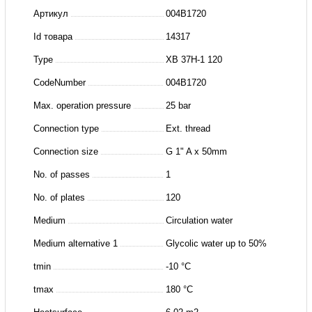
37H-
Артикул
004B1720
1-
Id товара
14317
120
Type
XB 37H-1 120
Паяный
ТО(пр.
CodeNumber
004B1720
класс
Max. operation pressure
25 bar
3179008012)
Connection type
Ext. thread
Connection size
G 1" A x 50mm
No. of passes
1
No. of plates
120
Medium
Circulation water
Medium alternative 1
Glycolic water up to 50%
tmin
-10 °C
tmax
180 °C