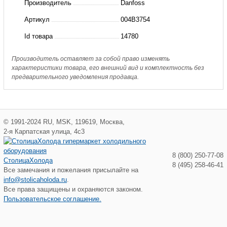
Производитель
Danfoss
X051-
Артикул
004B3754
H-
Id товара
14780
5-
P-
Производитель оставляет за собой право изменять
характеристики товара, его внешний вид и комплектность без
69
предварительного уведомления продавца.
D
ТО
разб.
©
1991-2024
RU
,
MSK
,
119619
,
Москва
,
(пр.
2-я Карпатская улица, 4с3
класс
8 (800) 250-77-08
СтолицаХолода
3178908440)
8 (495) 258-46-41
Все замечания и пожелания присылайте на
info@stolicaholoda.ru
.
Все права защищены и охраняются законом.
Пользовательское соглашение.