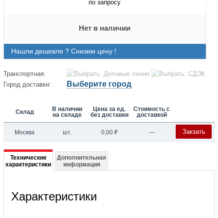
по запросу
Нет в наличии
Нашли дешевле ? Снизим цену !
Транспортная:
Выберите город
Город доставки:
В наличии
Цена за ед.
Стоимость с
Склад
на складе
без доставки
доставкой
Закзать
Москва
шт.
0,00
₽
---
Подробная
Технические
Дополнительная
характеристики
информация
информация
о
Характеристики
004B3754
XGC-