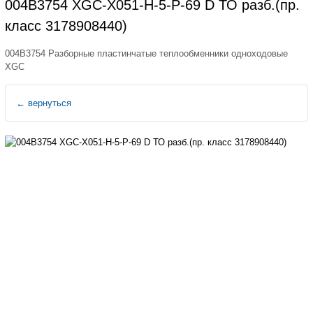
004B3754 XGC-X051-H-5-P-69 D ТО разб.(пр.
класс 3178908440)
004B3754 Разборные пластинчатые теплообменники одноходовые
XGС
←
вернуться