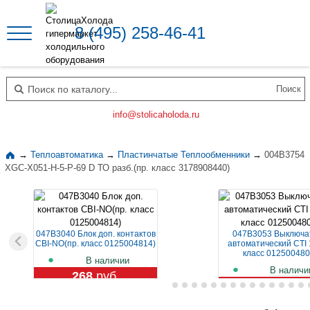
8 (495) 258-46-41
Поиск по каталогу
info@stolicaholoda.ru
→
Теплоавтоматика
→
Пластинчатые Теплообменники
→
004B3754
XGC-X051-H-5-P-69 D ТО разб.(пр. класс 3178908440)
047B3040 Блок доп. контактов
047B3053 Выключа
CBI-NO(пр. класс 0125004814)
автоматический CTI 
класс 012500480
В наличии
В наличи
268
руб.
1 109
руб.