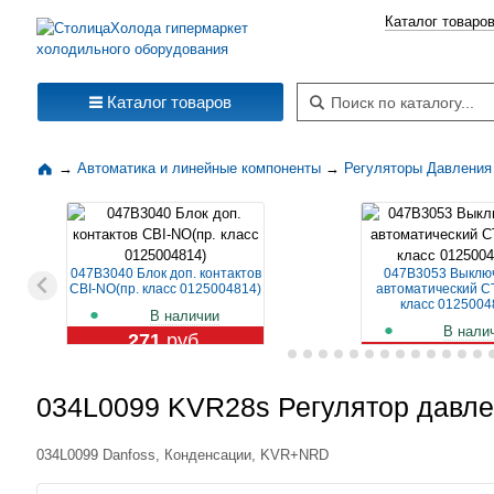
Каталог товаро
Поиск по каталогу
Каталог товаров
→
Автоматика и линейные компоненты
→
Регуляторы Давления
047B3040 Блок доп. контактов
047B3053 Выклю
CBI-NO(пр. класс 0125004814)
автоматический CT
класс 0125004
В наличии
В нали
271
руб.
1 119
ру
034L0099 KVR28s Регулятор давле
034L0099 Danfoss, Конденсации, KVR+NRD