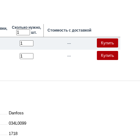
Сколько нужно,
вки,
Стоимость с доставкой
шт.
Купить
---
Купить
---
Danfoss
034L0099
1718