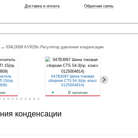
в
Доставка и оплата
Обратная связь
→
034L0099 KVR28s Регулятор давления конденсации
чатель
047B3097 Шина токовая
04
I 15(пр.
сборная CTS 54-3(пр. класс
авт
809)
0125004814)
чии
В наличии
б.
259
руб.
ния конденсации