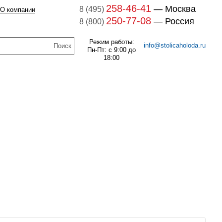
258-46-41
— Москва
8 (495)
О компании
250-77-08
— Россия
8 (800)
Режим работы:
info@stolicaholoda.ru
Пн-Пт: с 9:00 до
18:00
047B3207 Блок доп. контактов
047B3207
7B3052 Выключатель
оматический CTI 15(пр.
В наличии
класс 0125004809)
259
руб.
В наличии
1 132
руб.