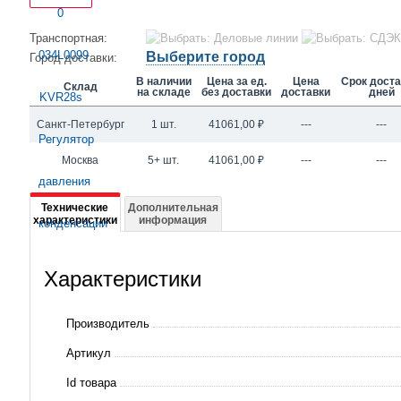
Транспортная:
Выберите город
Город доставки:
В наличии
Цена за ед.
Цена
Срок доста
Склад
на складе
без доставки
доставки
дней
Санкт-Петербург
1 шт.
41061,00
₽
---
---
Москва
5+ шт.
41061,00
₽
---
---
Подробная
Технические
Дополнительная
характеристики
информация
информация
о
Характеристики
034L0099
KVR28s
Производитель
Регулятор
Артикул
давления
Id товара
конденсации