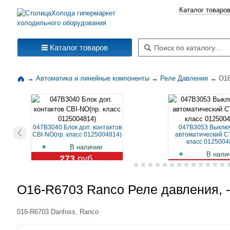
Каталог товаро
Поиск по каталогу
Каталог товаров
→
Автоматика и линейные компоненты
→
Реле Давления
→
О16
047B3040 Блок доп. контактов
047B3053 Выклю
CBI-NO(пр. класс 0125004814)
автоматический CT
класс 0125004
В наличии
В нали
273
руб.
1 129
ру
О16-R6703 Ranco Реле давления, -0
016-R6703 Danfoss, Ranco