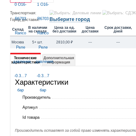
Транспортная:
Выберите город
Город доставки:
В наличии
Цена за ед.
Цена
Срок доставки,
Склад
на складе
без доставки
доставки
дней
Москва
5+ шт.
2810,00
₽
---
---
Подробная
Технические
Дополнительная
характеристики
информация
информация
о
Характеристики
О16-
R6703
Производитель
Ranco
Артикул
Реле
Id товара
давления,
-0.3...7
Производитель оставляет за собой право изменять характеристик