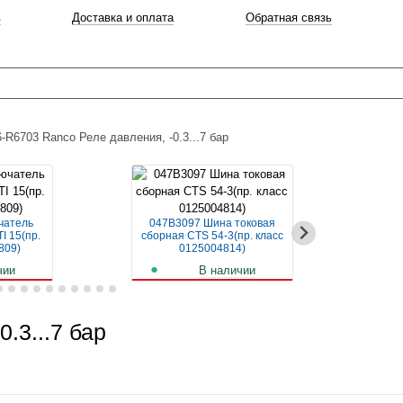
в
Доставка и оплата
Обратная связь
-R6703 Ranco Реле давления, -0.3...7 бар
чатель
047B3097 Шина токовая
04
I 15(пр.
сборная CTS 54-3(пр. класс
авт
809)
0125004814)
чии
В наличии
б.
261
руб.
.3...7 бар