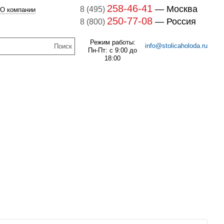
258-46-41
— Москва
8 (495)
О компании
250-77-08
— Россия
8 (800)
Режим работы:
info@stolicaholoda.ru
Пн-Пт: с 9:00 до
18:00
047B3207 Блок доп. контактов
047B3207
7B3052 Выключатель
оматический CTI 15(пр.
В наличии
класс 0125004809)
261
руб.
В наличии
1 141
руб.