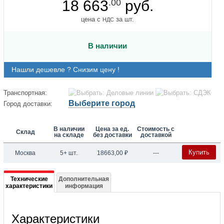
18 663
.00
руб.
цена с
за шт.
НДС
В наличии
Нашли дешевле ? Снизим цену !
Транспортная:
Выберите город
Город доставки:
В наличии
Цена за ед.
Стоимость с
Склад
на складе
без доставки
доставкой
Купить
Москва
5+ шт.
18663,00
₽
---
Подробная
Технические
Дополнительная
характеристики
информация
информация
о
Характеристики
FP-