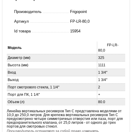
LR-
Производитель
Frigopoint
80,0
Артикул
FP-LR-80,0
К1
Id товара
15954
Frigopoint
вертикальный
FP-LR-
Модель
ресивер
80,0
Диаметр (мм)
325
Высота (мм)
1111
Вход
1 3/4"
Выход
1 3/4"
Порт смотрового стекла, 1 1/4"
2
Порт для ПК, 1 1/4"
+
Объем (л)
80.0
Линейка вертикальных ресиверов Тип С представлена моделями от
10,0 до 250,0 литров. Для крепежа вертикальных ресиверов Тип С
предусмотрено четыре
симметричных
отверстия или паза, порт для
предохранительного клапана, от 25,0 литров - от одного до трех
портов для смотровых стекол.
Производитель оставляет за собой право изменять