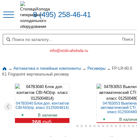
8 (495) 258-46-41
Поиск по каталогу
info@stolicaholoda.ru
→
Автоматика и линейные компоненты
→
Ресиверы
→
FP-LR-80,0
К1 Frigopoint вертикальный ресивер
047B3040 Блок доп. контактов
047B3053 Выключа
CBI-NO(пр. класс 0125004814)
автоматический CTI 
класс 012500480
В наличии
В наличи
268
руб.
1 109
руб.