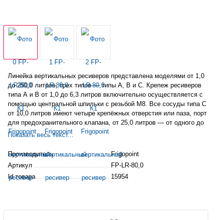
Линейка вертикальных ресиверов представлена моделями от 1,0
до 250,0 литров, трех типов — типы А, В и С. Крепеж ресиверов
типа А и В от 1,0 до 6,3 литров включительно осуществляется с
помощью центральной шпильки с резьбой М8. Все сосуды типа С
от 10,0 литров имеют четыре крепёжных отверстия или паза, порт
для предохранительного клапана, от 25,0 литров — от одного до
трех портов для
смотровых
стекол.
Показать весь текст...
Производитель
Frigopoint
Артикул
FP-LR-80,0
Id товара
15954