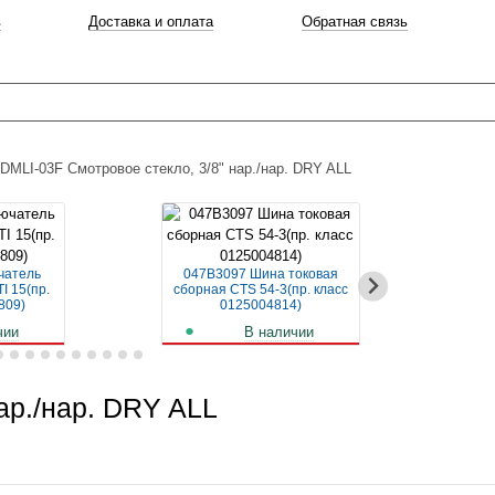
в
Доставка и оплата
Обратная связь
DMLI-03F Смотровое стекло, 3/8" нар./нар. DRY ALL
чатель
047B3097 Шина токовая
04
I 15(пр.
сборная CTS 54-3(пр. класс
авт
809)
0125004814)
чии
В наличии
б.
259
руб.
ар./нар. DRY ALL