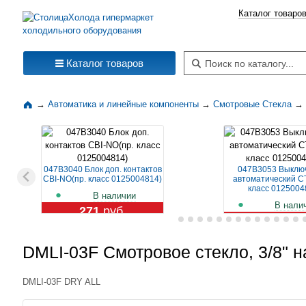
Каталог товаро
Поиск по каталогу
Каталог товаров
→
Автоматика и линейные компоненты
→
Смотровые Стекла
→
047B3040 Блок доп. контактов
047B3053 Выклю
CBI-NO(пр. класс 0125004814)
автоматический CT
класс 0125004
В наличии
В нали
271
руб.
1 119
ру
DMLI-03F Смотровое стекло, 3/8" н
DMLI-03F DRY ALL