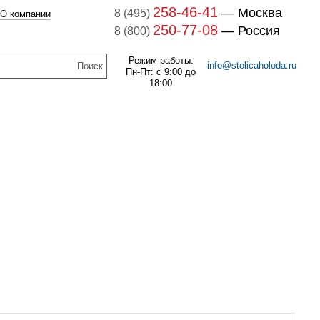
258-46-41
— Москва
8 (495)
О компании
250-77-08
— Россия
8 (800)
Режим работы:
info@stolicaholoda.ru
Пн-Пт: с 9:00 до
18:00
047B3207 Блок доп. контактов
047B3207
7B3052 Выключатель
оматический CTI 15(пр.
В наличии
класс 0125004809)
259
руб.
В наличии
1 132
руб.