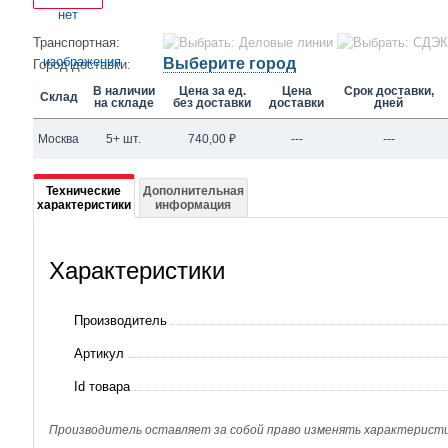
Транспортная:
Выберите город
Город доставки:
В наличии
Цена за ед.
Цена
Срок доставки,
Склад
на складе
без доставки
доставки
дней
Москва
5+ шт.
740,00
₽
---
---
Подробная
Технические
Дополнительная
характеристики
информация
информация
о
Характеристики
DMLI-
03F
Производитель
Смотровое
Артикул
стекло,
Id товара
3/8"
нар./
Производитель оставляет за собой право изменять характеристик