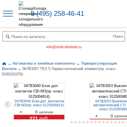
8 (495) 258-46-41
Поиск по каталогу
info@stolicaholoda.ru
→
Автоматика и линейные компоненты
→
Терморегулирующие
Вентили
→
067B3357 TES 5 Термостатический элемент(пр. класс
0100101076)
047B3040 Блок доп. контактов
047B3053 Выключа
CBI-NO(пр. класс 0125004814)
автоматический CTI 
класс 012500480
В наличии
В наличи
271
руб.
1 119
руб.