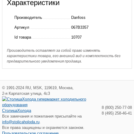
Характеристики
067B3357
TES
Производитель
Danfoss
5
Артикул
067B3357
Термостатический
Id товара
10707
элемент(пр.
класс
Производитель оставляет за собой право изменять
характеристики товара, его внешний вид и комплектность без
0100101076)
предварительного уведомления продавца.
©
1991-2024
RU
,
MSK
,
119619
,
Москва
,
2-я Карпатская улица, 4с3
8 (800) 250-77-08
СтолицаХолода
8 (495) 258-46-41
Все замечания и пожелания присылайте на
info@stolicaholoda.ru
.
Все права защищены и охраняются законом.
Пользовательское соглашение.