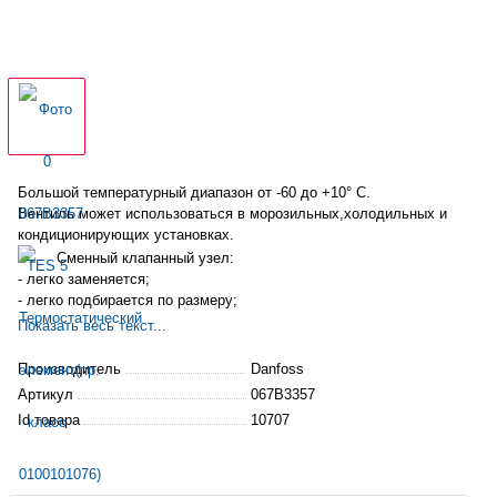
Большой температурный диапазон от -60 до +10° С.
Вентиль может использоваться в
морозильных
,холодильных и
кондиционирующих установках.
Сменный клапанный узел:
- легко заменяется;
- легко подбирается по размеру;
- проще обслуживается.
Показать весь текст...
Диапазон номинальной производительности от 19 до 355 кВт
для R22.
Производитель
Danfoss
Могут поставляться с максимальным давлением
Артикул
067B3357
регулирования (МДР).
Id товара
10707
Защищают электродвигатель компрессора от чрезмерно
высокого давления кипения.
Патентованный термобаллон с двойным контактом: