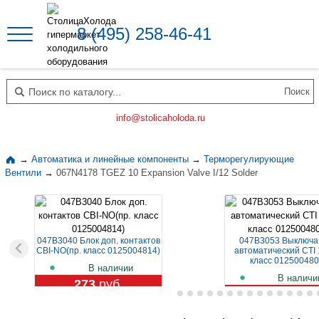
8 (495) 258-46-41
Поиск по каталогу
info@stolicaholoda.ru
→
Автоматика и линейные компоненты
→
Терморегулирующие
Вентили
→
067N4178 TGEZ 10 Expansion Valve I/12 Solder
047B3040 Блок доп. контактов
047B3053 Выключа
CBI-NO(пр. класс 0125004814)
автоматический CTI 
класс 012500480
В наличии
В наличи
273
руб.
1 129
руб.