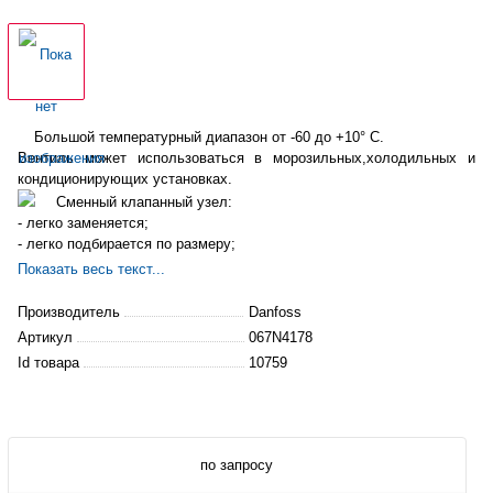
Большой температурный диапазон от -60 до +10° С.
Вентиль может использоваться в морозильных,холодильных и
кондиционирующих установках.
Сменный клапанный узел:
- легко заменяется;
- легко подбирается по размеру;
- проще обслуживается.
Показать весь текст...
Диапазон номинальной производительности от 19 до 355 кВт
для R22.
Производитель
Danfoss
Могут поставляться с максимальным давлением
Артикул
067N4178
регулирования (МДР).
Id товара
10759
Защищают электродвигатель компрессора от чрезмерно
высокого давления кипения.
Патентованный термобаллон с двойным контактом:
- Быстро и легко устанавливается.
- Хорошо передает тепло от трубопровода к термобаллону.
по запросу
Максимальная температура: