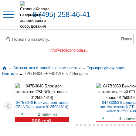
8 (495) 258-46-41
Поиск по каталогу
info@stolicaholoda.ru
→
Автоматика и линейные компоненты
→
Терморегулирующие
Вентили
→
ТРВ R404 FRF404W-5-5-7 Hongsen
047B3040 Блок доп. контактов
047B3053 Выключа
CBI-NO(пр. класс 0125004814)
автоматический CTI 
класс 012500480
В наличии
В наличи
268
руб.
1 109
руб.