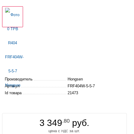
Производитель
Hongsen
Артикул
FRF404W-5-5-7
Id товара
21473
3 349
.80
руб.
цена с
за шт.
НДС