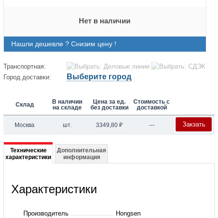
Нет в наличии
Нашли дешевле ? Снизим цену !
Транспортная:
Выберите город
Город доставки:
В наличии
Цена за ед.
Стоимость с
Склад
на складе
без доставки
доставкой
Закзать
Москва
шт.
3349,80
₽
---
Подробная
Технические
Дополнительная
характеристики
информация
информация
о
Характеристики
ТРВ
R404
Производитель
Hongsen