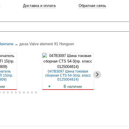
в
Доставка и оплата
Обратная связь
Вентили
→
дюза Valve element #1 Hongsen
чатель
047B3097 Шина токовая
04
I 15(пр.
сборная CTS 54-3(пр. класс
авт
809)
0125004814)
чии
В наличии
б.
261
руб.