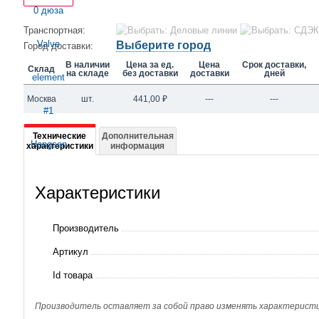
Транспортная:
Выберите город
Город доставки:
В наличии
Цена за ед.
Цена
Срок доставки,
Склад
на складе
без доставки
доставки
дней
Москва
шт.
441,00
₽
---
---
Подробная
Технические
Дополнительная
характеристики
информация
информация
о
Характеристики
дюза
Valve
Производитель
element
Артикул
#1
Id товара
Hongsen
Производитель оставляет за собой право изменять характеристик