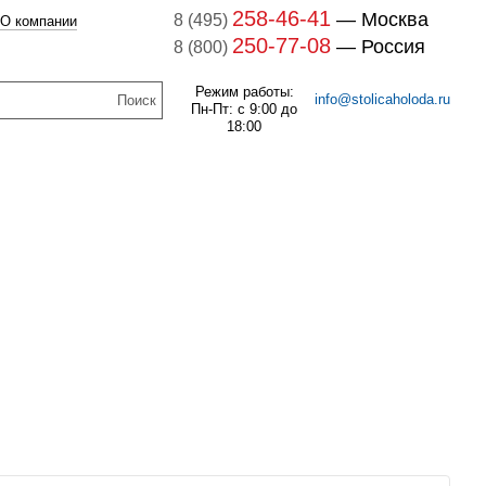
258-46-41
— Москва
8 (495)
О компании
250-77-08
— Россия
8 (800)
Режим работы:
info@stolicaholoda.ru
Пн-Пт: с 9:00 до
18:00
047B3207 Блок доп. контактов
047B3207
7B3052 Выключатель
оматический CTI 15(пр.
В наличии
класс 0125004809)
261
руб.
В наличии
1 141
руб.