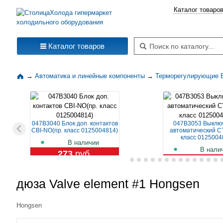
Каталог товаро
Поиск по каталогу
Каталог товаров
→
Автоматика и линейные компоненты
→
Терморегулирующие 
047B3040 Блок доп. контактов
047B3053 Выклю
CBI-NO(пр. класс 0125004814)
автоматический CT
класс 0125004
В наличии
В нали
273
руб.
1 129
ру
дюза Valve element #1 Hongsen
Hongsen