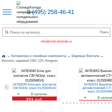
8 (495) 258-46-41
Поиск по каталогу
info@stolicaholoda.ru
→
Автоматика и линейные компоненты
→
Шаровые Вентили
→
Вентиль шаровый GBC-12S Hongsen
047B3040 Блок доп. контактов
047B3053 Выключа
CBI-NO(пр. класс 0125004814)
автоматический CTI 
класс 012500480
В наличии
В наличи
271
руб.
1 119
руб.