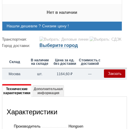
Нет в наличии
Нашли дешевле ? Снизим цену !
Транспортная:
Выберите город
Город доставки:
В наличии
Цена за ед.
Стоимость с
Склад
на складе
без доставки
доставкой
Закзать
Москва
шт.
1164,60
₽
---
Подробная
Технические
Дополнительная
характеристики
информация
информация
о
Характеристики
Вентиль
шаровый
Производитель
Hongsen