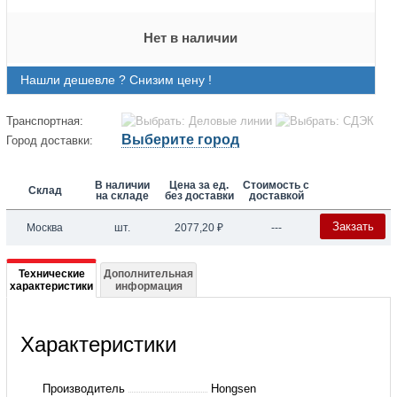
Нет в наличии
Нашли дешевле ? Снизим цену !
Транспортная:
Выберите город
Город доставки:
В наличии
Цена за ед.
Стоимость с
Склад
на складе
без доставки
доставкой
Закзать
Москва
шт.
2077,20
₽
---
Подробная
Технические
Дополнительная
характеристики
информация
информация
о
Характеристики
Вентиль
шаровый
Производитель
Hongsen