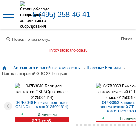
8 (495) 258-46-41
Поиск по каталогу
info@stolicaholoda.ru
→
Автоматика и линейные компоненты
→
Шаровые Вентили
→
Вентиль шаровый GBC-22 Hongsen
047B3040 Блок доп. контактов
047B3053 Выключа
CBI-NO(пр. класс 0125004814)
автоматический CTI 
класс 012500480
В наличии
В наличи
273
руб.
1 129
руб.