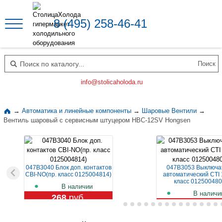
8 (495) 258-46-41
Поиск по каталогу
info@stolicaholoda.ru
→
Автоматика и линейные компоненты
→
Шаровые Вентили
→
Вентиль шаровый с сервисным штуцером HBC-12SV Hongsen
047B3040 Блок доп. контактов
047B3053 Выключа
CBI-NO(пр. класс 0125004814)
автоматический CTI 
класс 012500480
В наличии
В наличи
268
руб.
1 109
руб.