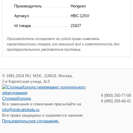
шаровый
Производитель
Hongsen
с
Артикул
HBC-12SV
сервисным
Id товара
21627
штуцером
HBC-
Производитель оставляет за собой право изменять
характеристики товара, его внешний вид и комплектность без
12SV
предварительного уведомления продавца.
Hongsen
©
1991-2024
RU
,
MSK
,
119619
,
Москва
,
2-я Карпатская улица, 4с3
8 (800) 250-77-08
СтолицаХолода
8 (495) 258-46-41
Все замечания и пожелания присылайте на
info@stolicaholoda.ru
.
Все права защищены и охраняются законом.
Пользовательское соглашение.