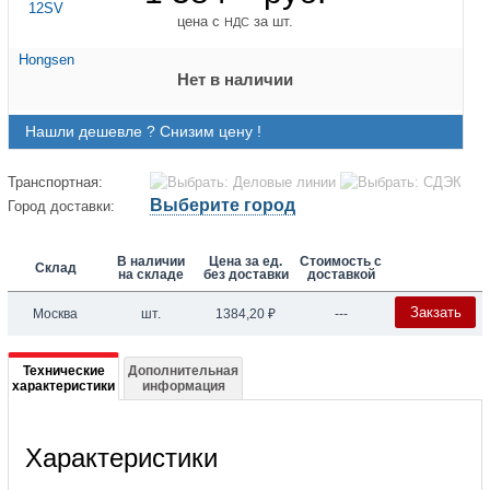
цена с
за шт.
НДС
Нет в наличии
Нашли дешевле ? Снизим цену !
Транспортная:
Выберите город
Город доставки:
В наличии
Цена за ед.
Стоимость с
Склад
на складе
без доставки
доставкой
Закзать
Москва
шт.
1384,20
₽
---
Подробная
Технические
Дополнительная
характеристики
информация
информация
о
Характеристики
Вентиль