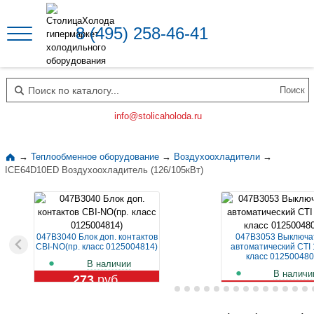
8 (495) 258-46-41
Поиск по каталогу
info@stolicaholoda.ru
→
Теплообменное оборудование
→
Воздухоохладители
→
ICE64D10ED Воздухоохладитель (126/105кВт)
047B3040 Блок доп. контактов
047B3053 Выключа
CBI-NO(пр. класс 0125004814)
автоматический CTI 
класс 012500480
В наличии
В наличи
273
руб.
1 129
руб.