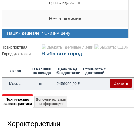
цена с
за шт.
НДС
Нет в наличии
Нашли дешевле ? Снизим цену !
Транспортная:
Выберите город
Город доставки:
В наличии
Цена за ед.
Стоимость с
Склад
на складе
без доставки
доставкой
Закзать
Москва
шт.
2456096,00
₽
---
Подробная
Технические
Дополнительная
характеристики
информация
информация
о
Характеристики
ICE64D10ED
Воздухоохладитель