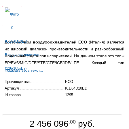
Достоинством
воздухоохладителей ЕСО
(Италия) является
их широкий диапазон производительности и разнообразный
модельный ряд типов испарителей. На данном этапе это типы
EP/EVS/MIC/DFE/STE/CTE/ICE/IDE/LFE. Каждый тип
разработан
для определенных условий охлаждения
Показать весь текст...
продукции в помещениях различного объема.
Производитель
ECO
Артикул
ICE64D10ED
Id товара
1295
2 456 096
.00
руб.