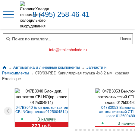
8 (495) 258-46-41
Поиск по каталогу
info@stolicaholoda.ru
→
Автоматика и линейные компоненты
→
Запчасти и
Ремкомплекты
→
070/03-RED Капиллярная трубка 4х8.2 мм, красная
Errecinque
047B3040 Блок доп. контактов
047B3053 Выключа
CBI-NO(пр. класс 0125004814)
автоматический CTI 
класс 012500480
В наличии
В наличи
273
руб.
1 129
руб.