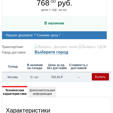
768
.00
руб.
цена с
за шт.
НДС
В наличии
Нашли дешевле ? Снизим цену !
Транспортная:
Выберите город
Город доставки:
В наличии
Цена за ед.
Стоимость с
Склад
на складе
без доставки
доставкой
Купить
Москва
5+ шт.
768,00
₽
---
Подробная
Технические
Дополнительная
характеристики
информация
информация
о
Характеристики
070/03-