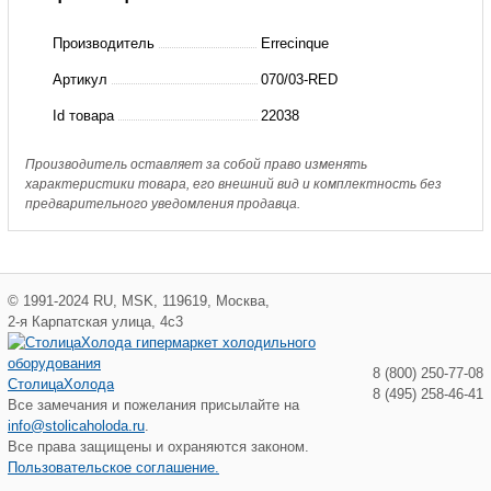
RED
Производитель
Errecinque
Капиллярная
Артикул
070/03-RED
трубка
Id товара
22038
4х8.2
мм,
Производитель оставляет за собой право изменять
характеристики товара, его внешний вид и комплектность без
красная
предварительного уведомления продавца.
Errecinque
©
1991-2024
RU
,
MSK
,
119619
,
Москва
,
2-я Карпатская улица, 4с3
8 (800) 250-77-08
СтолицаХолода
8 (495) 258-46-41
Все замечания и пожелания присылайте на
info@stolicaholoda.ru
.
Все права защищены и охраняются законом.
Пользовательское соглашение.