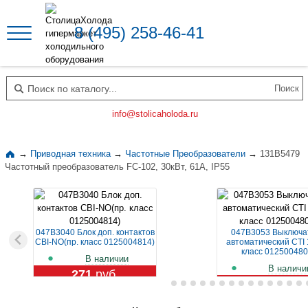
8 (495) 258-46-41
Поиск по каталогу
info@stolicaholoda.ru
→
Приводная техника
→
Частотные Преобразователи
→
131B5479
Частотный преобразователь FC-102, 30кВт, 61А, IP55
047B3040 Блок доп. контактов
047B3053 Выключа
CBI-NO(пр. класс 0125004814)
автоматический CTI 
класс 012500480
В наличии
В наличи
271
руб.
1 119
руб.