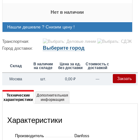
Нет в наличии
Нашли дешевле ? Снизим цену !
Транспортная:
Выберите город
Город доставки:
В наличии
Цена за ед.
Стоимость с
Склад
на складе
без доставки
доставкой
Закзать
Москва
шт.
0,00
₽
---
Подробная
Технические
Дополнительная
характеристики
информация
информация
о
Характеристики
131B5479
Частотный
Производитель
Danfoss