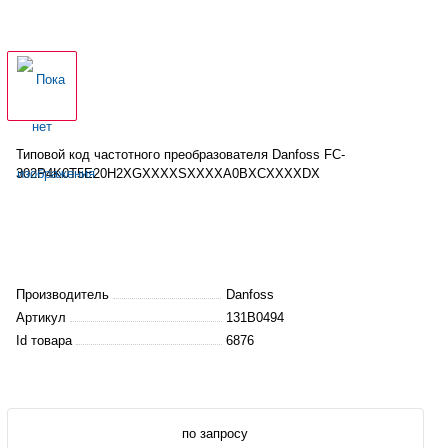
Типовой код
частотного
преобразователя Danfoss FC-
302P4K0T5E20H2XGXXXXSXXXXA0BXCXXXXDX
Производитель
Danfoss
Артикул
131B0494
Id товара
6876
по запросу