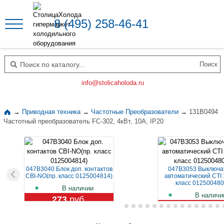
8 (495) 258-46-41
Поиск по каталогу
info@stolicaholoda.ru
→
Приводная техника
→
Частотные Преобразователи
→
131B0494
Частотный преобразователь FC-302, 4кВт, 10А, IP20
047B3040 Блок доп. контактов
047B3053 Выключа
CBI-NO(пр. класс 0125004814)
автоматический CTI 
класс 012500480
В наличии
В наличи
273
руб.
1 129
руб.