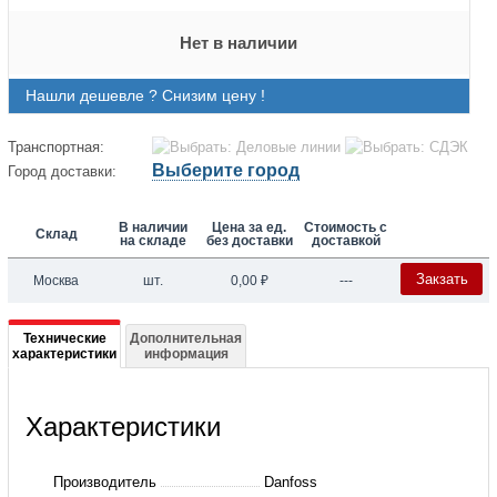
Нет в наличии
Нашли дешевле ? Снизим цену !
Транспортная:
Выберите город
Город доставки:
В наличии
Цена за ед.
Стоимость с
Склад
на складе
без доставки
доставкой
Закзать
Москва
шт.
0,00
₽
---
Подробная
Технические
Дополнительная
характеристики
информация
информация
о
Характеристики
131B0494
Частотный
Производитель
Danfoss