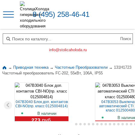
8 (495) 258-46-41
Поиск по каталогу
info@stolicaholoda.ru
→
Приводная техника
→
Частотные Преобразователи
→
131H1723
Частотный преобразователь FC-202, 55кВт, 106А, IP55
047B3040 Блок доп. контактов
047B3053 Выключа
CBI-NO(пр. класс 0125004814)
автоматический CTI 
класс 012500480
В наличии
В наличи
273
руб.
1 129
руб.