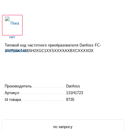
Типовой код частотного
преобразователя
Danfoss FC-
202P55KT4E55H2XGC1XXSXXXXAXBXCXXXXDX
Производитель
Danfoss
Артикул
131H1723
Id товара
8735
по запросу