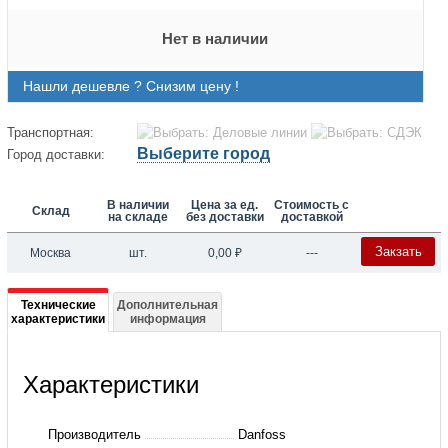
Нет в наличии
Нашли дешевле ? Снизим цену !
Транспортная:
Выберите город
Город доставки:
В наличии
Цена за ед.
Стоимость с
Склад
на складе
без доставки
доставкой
Закзать
Москва
шт.
0,00
₽
---
Подробная
Технические
Дополнительная
характеристики
информация
информация
о
Характеристики
131H1723
Частотный
Производитель
Danfoss