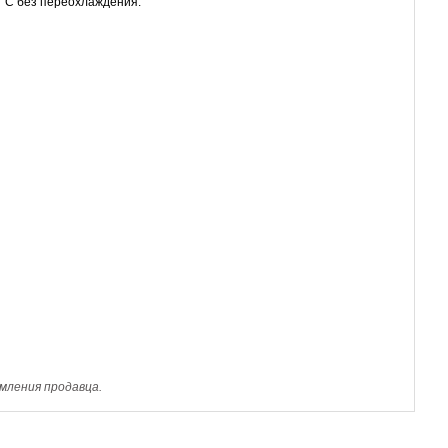
 °C без переохлаждения.
мления продавца.