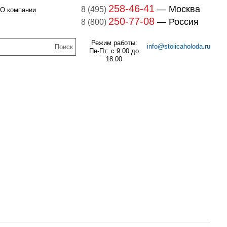
258-46-41
— Москва
8 (495)
О компании
250-77-08
— Россия
8 (800)
Режим работы:
info@stolicaholoda.ru
Пн-Пт: с 9:00 до
18:00
047B3207 Блок доп. контактов
047B3207
7B3052 Выключатель
оматический CTI 15(пр.
В наличии
класс 0125004809)
259
руб.
В наличии
1 132
руб.