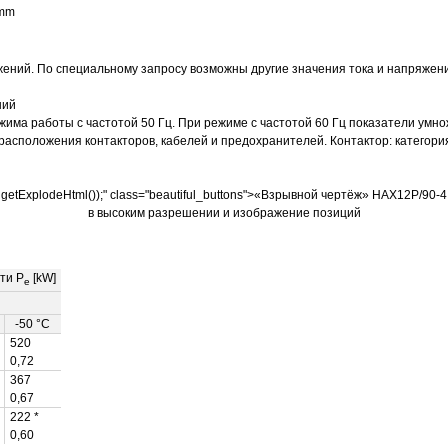
 mm
жений. По специальному запросу возможны другие значения тока и напряжен
ний
ма работы с частотой 50 Гц. При режиме с частотой 60 Гц показатели умножа
 расположения контакторов, кабелей и предохранителей. Контактор: категор
getExplodeHtml
());" class="beautiful_buttons">«Взрывной чертёж» HAX12P/90-4
в высоким разрешении и изображение позиций
ти P
[kW]
e
-50 °C
520
0,72
367
0,67
222 *
0,60