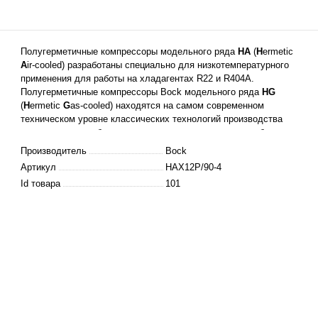
Полугерметичные компрессоры модельного ряда
HA
(
H
ermetic
A
ir-cooled) разработаны специально для низкотемпературного
применения для работы на хладагентах R22 и R404A.
Полугерметичные компрессоры Bock модельного ряда
HG
(
H
ermetic
G
as-cooled) находятся на самом современном
техническом уровне классических технологий производства
компрессоров, работающих по принципу охлаждения обмоток
электродвигателя всасываемым газом.
Производитель
Bock
Артикул
HAX12P/90-4
Id товара
101