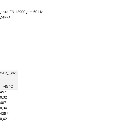
арта EN 12900 для 50 Hz.
дения .
ти P
[kW]
e
-45 °C
457
0,32
407
0,34
435 *
0,42