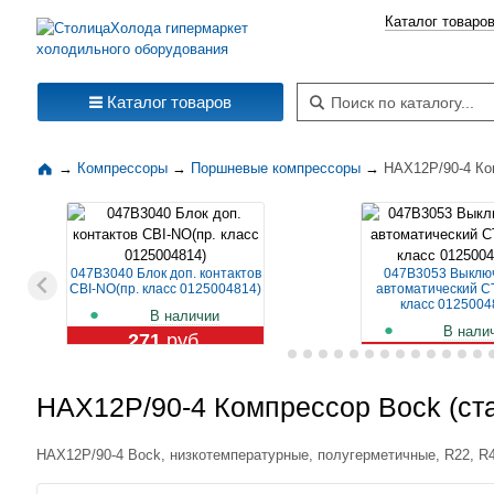
Каталог товаро
Поиск по каталогу
Каталог товаров
→
Компрессоры
→
Поршневые компрессоры
→
HAX12P/90-4 Ко
047B3040 Блок доп. контактов
047B3053 Выклю
CBI-NO(пр. класс 0125004814)
автоматический CT
класс 0125004
В наличии
В нали
271
руб.
1 119
ру
HAX12P/90-4 Компрессор Bock (ст
HAX12P/90-4 Bock, низкотемпературные, полугерметичные, R22, R4