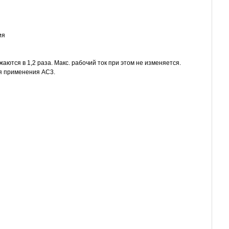
ия
ются в 1,2 раза. Макс. рабочий ток при этом не изменяется.
ия применения AC3.