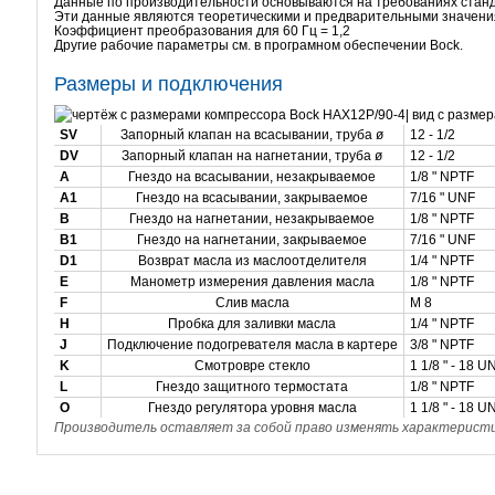
Данные по производительности основываются на требованиях станда
Эти данные являются теоретическими и предварительными значения
Коэффициент преобразования для 60 Гц = 1,2
Другие рабочие параметры см. в програмном обеспечении Bock.
Размеры и подключения
SV
Запорный клапан на всасывании, труба ø
12 - 1/2
DV
Запорный клапан на нагнетании, труба ø
12 - 1/2
A
Гнездо на всасывании, незакрываемое
1/8 " NPTF
A1
Гнездо на всасывании, закрываемое
7/16 " UNF
B
Гнездо на нагнетании, незакрываемое
1/8 " NPTF
B1
Гнездо на нагнетании, закрываемое
7/16 " UNF
D1
Возврат масла из маслоотделителя
1/4 " NPTF
E
Манометр измерения давления масла
1/8 " NPTF
F
Слив масла
M 8
H
Пробка для заливки масла
1/4 " NPTF
J
Подключение подогревателя масла в картере
3/8 " NPTF
K
Смотровре стекло
1 1/8 " - 18 
L
Гнездо защитного термостата
1/8 " NPTF
O
Гнездо регулятора уровня масла
1 1/8 " - 18 
Производитель оставляет за собой право изменять характеристик