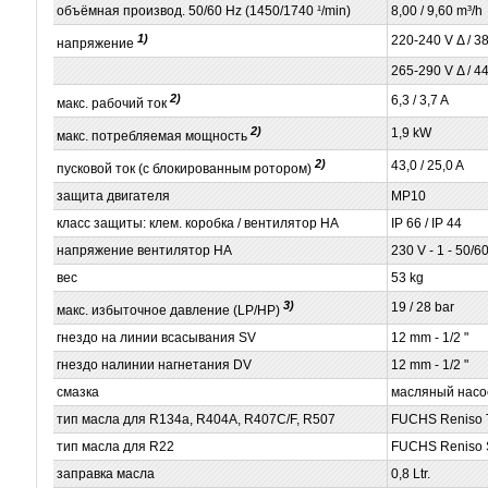
объёмная производ. 50/60 Hz (1450/1740 ¹/min)
8,00 / 9,60 m³/h
1)
220-240 V Δ / 38
напряжение
265-290 V Δ / 44
2)
6,3 / 3,7 A
макс. рабочий ток
2)
1,9 kW
макс. потребляемая мощность
2)
43,0 / 25,0 A
пусковой ток (с блокированным ротором)
защита двигателя
MP10
класс защиты: клем. коробка / вентилятор НА
IP 66 / IP 44
напряжение вентилятор НА
230 V - 1 - 50/6
вес
53 kg
3)
19 / 28 bar
макс. избыточное давление (LP/HP)
гнездо на линии всасывания SV
12 mm - 1/2 "
гнездо налинии нагнетания DV
12 mm - 1/2 "
смазка
масляный насо
тип масла для R134a, R404A, R407C/F, R507
FUCHS Reniso T
тип масла для R22
FUCHS Reniso 
заправка масла
0,8 Ltr.