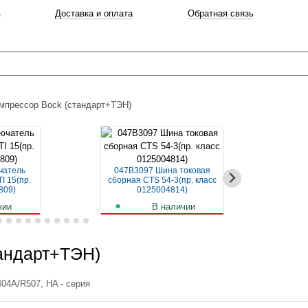
в
Доставка и оплата
Обратная связь
мпрессор Bock (стандарт+ТЭН)
чатель
047B3097 Шина токовая
04
I 15(пр.
сборная CTS 54-3(пр. класс
авт
809)
0125004814)
чии
В наличии
б.
259
руб.
андарт+ТЭН)
04A/R507, HA - серия