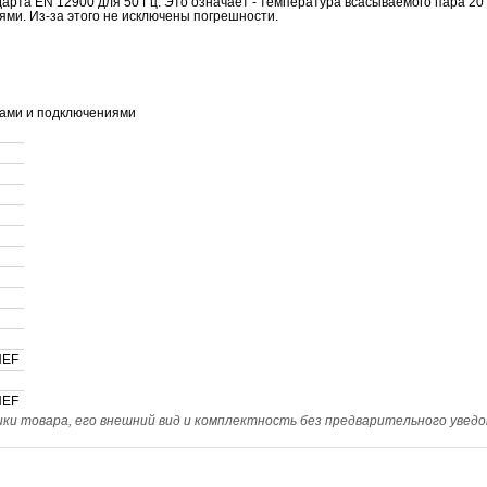
рта EN 12900 для 50 Гц. Это означает - температура всасываемого пара 20
ми. Из-за этого не
исключены
погрешности.
UNEF
UNEF
и товара, его внешний вид и комплектность без предварительного уведо