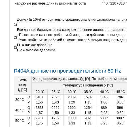
наружные размерыдлина / ширина / высота
440 / 220 / 310
Допуск (± 10%) относительно среднего значения диапазона напря
1)
Все данные базируются на среднем значении диапазона напряже
- Показатели макс. потребляемой мощности действительны для режи
2)
- Учитывайте макс. рабочий ток/макс. потребляемую мощность для
LP = низкое давление
3)
HP = высокое давление
R404A данные по производительности 50 Hz
Холодопроизводительность Q
[W], Потребление мощнос
темп.
0
конд.
температура испарения t
[°C]
0
t
[°C]
c
-20 °C
-25 °C
-30 °C
-35 °C
-40 °C
-45 °C
Q
3407
2698
2089
1574
1146
796
30 °C
P
1,56
1,43
1,29
1,15
1,00
0,86
Q
2853
2229
1699
1254
889
596
40 °C
P
1,67
1,50
1,33
1,15
0,98
0,82
Q
2287
1752
1303
932
633 *
399 *
50 °C
P
1,75
1,54
1,33
1,13
0,93
0,76