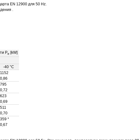
арта EN 12900 для 50 Hz.
дения .
ти P
[kW]
e
-40 °C
1152
0,86
795
0,72
623
0,69
511
0,70
359 *
0,67