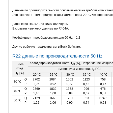
Данные по производительности основываются на требованиях станд
Это означает - температура всасываемого пара 20 °C без переохлаж
Данные по R404A und R507 обобщены
Базовыми являются данные по R404A.
Коэффициент преобразования для 60 Hz = 1,2
Другие рабочие параметры см. в Bock Software.
R22 данные по производительности 50 Hz
Холодопроизводительность Q
[W], Потребление мощнос
темп.
0
конд.
температура испарения t
[°C]
0
t
[°C]
c
-20 °C
-25 °C
-30 °C
-35 °C
-40 °C
Q
2702
2084
1562
1123
758
30 °C
P
1,06
0,92
0,77
0,62
0,47
Q
2369
1832
1378
996
676
40 °C
P
1,16
1,00
0,84
0,67
0,51
Q
2129
1669
1281
953
674 *
50 °C
P
1,22
1,06
0,90
0,74
0,58