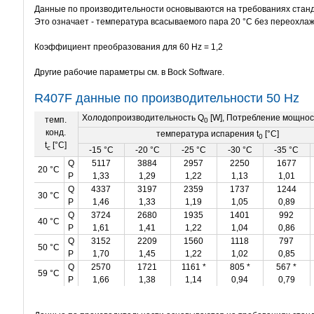
Данные по производительности основываются на требованиях станд
Это означает - температура всасываемого пара 20 °C без переохлаж
Коэффициент преобразования для 60 Hz = 1,2
Другие рабочие параметры см. в Bock Software.
R407F данные по производительности 50 Hz
Холодопроизводительность Q
[W], Потребление мощнос
темп.
0
конд.
температура испарения t
[°C]
0
t
[°C]
c
-15 °C
-20 °C
-25 °C
-30 °C
-35 °C
Q
5117
3884
2957
2250
1677
20 °C
P
1,33
1,29
1,22
1,13
1,01
Q
4337
3197
2359
1737
1244
30 °C
P
1,46
1,33
1,19
1,05
0,89
Q
3724
2680
1935
1401
992
40 °C
P
1,61
1,41
1,22
1,04
0,86
Q
3152
2209
1560
1118
797
50 °C
P
1,70
1,45
1,22
1,02
0,85
Q
2570
1721
1161 *
805 *
567 *
59 °C
P
1,66
1,38
1,14
0,94
0,79