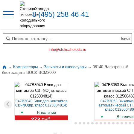
8 (495) 258-46-41
Поиск по каталогу
info@stolicaholoda.ru
→
Компрессоры
→
Запчасти и аксессуары
→
08140 Электронный
блок защиты BOCK BCM2000
047B3040 Блок доп. контактов
047B3053 Выключа
CBI-NO(пр. класс 0125004814)
автоматический CTI 
класс 012500480
В наличии
В наличи
273
руб.
1 129
руб.