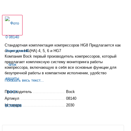
Стандартная
комплектация компрессоров HG8 Предлагается как
опция для HG(HA) 4, 5, 6 и HG7
Компания Bock первый производитель компрессоров, который
предлагает комплексную систему мониторинга работы
компрессора, включающую в себя все основные функции для
безупречной работы в компактном исполнении, удобство
использования и экономичность.
Показать весь текст...
Производитель
Bock
Артикул
08140
Id товара
2030