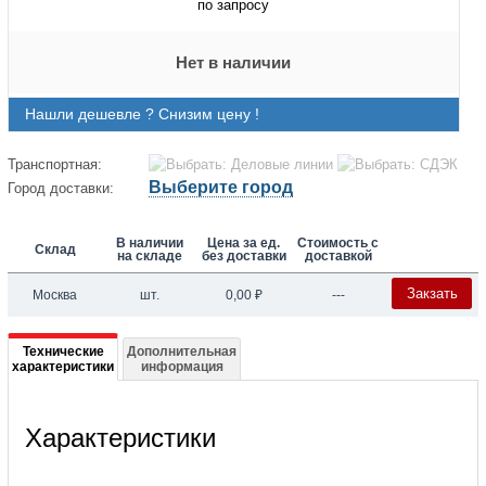
по запросу
Нет в наличии
Нашли дешевле ? Снизим цену !
Транспортная:
Выберите город
Город доставки:
В наличии
Цена за ед.
Стоимость с
Склад
на складе
без доставки
доставкой
Закзать
Москва
шт.
0,00
₽
---
Подробная
Технические
Дополнительная
характеристики
информация
информация
о
Характеристики
08140
Электронный