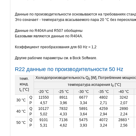
Данные по производительности основываются на требованиях станд
Это означает - температура всасываемого пара 20 °C без переохлаж
Данные по R404A und R507 обобщены
Базовыми являются данные по R404A.
Коэффициент преобразования для 60 Hz = 1,2
Другие рабочие
параметры
см. в Bock Software.
R22 данные по производительности 50 Hz
Холодопроизводительность Q
[W], Потребление мощнос
темп.
0
конд.
температура испарения t
[°C]
0
t
[°C]
c
-20 °C
-25 °C
-30 °C
-35 °C
-40 °C
Q
11550
8911
6677
4802
3242
30 °C
P
4,57
3,96
3,34
2,71
2,07
Q
10127
7832
5891
4259
2890
40 °C
P
5,02
4,33
3,64
2,94
2,24
Q
9101
7136
5475
4072
2883 *
50 °C
P
5,31
4,62
3,93
3,24
2,56