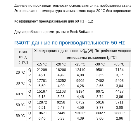
Данные по производительности основываются на требованиях станд
Это означает - температура всасываемого пара 20 °C без переохлаж
Коэффициент преобразования для 60 Hz = 1,2
Другие рабочие
параметры
см. в Bock Software.
R407F данные по производительности 50 Hz
Холодопроизводительность Q
[W], Потребление мощнос
темп.
0
конд.
температура испарения t
[°C]
0
t
[°C]
c
-15 °C
-20 °C
-25 °C
-30 °C
-35 °C
Q
21209
16200
12410
9501
7134
20 °C
P
4,91
4,49
4,08
3,65
3,17
Q
17781
13252
9905
7402
5403
30 °C
P
5,59
4,90
4,26
3,65
3,04
Q
15167
11103
8184
6071
4427
40 °C
P
6,18
5,28
4,48
3,74
3,06
Q
12872
9258
6752
5016
3711
50 °C
P
6,51
5,47
4,56
3,77
3,08
Q
10671
7449
5302 *
3892 *
2880 *
59 °C
P
6,46
5,33
4,39
3,60
2,96