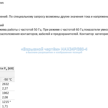
 mm
ений. По специальному запросу возможны другие
значения
тока и напряжен
ний
ма работы с частотой 50 Гц. При режиме с частотой 60 Гц показатели умножа
 расположения контакторов, кабелей и предохранителей. Контактор: категор
«Взрывной чертёж» HAX34P/380-4
в высоким разрешении и изображение позиций
ти P
[kW]
e
-50 °C
2632
2,27
1962
2,08
1215 *
1,71