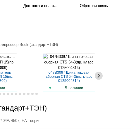
в
Доставка и оплата
Обратная связь
омпрессор Bock (стандарт+ТЭН)
чатель
047B3097 Шина токовая
04
I 15(пр.
сборная CTS 54-3(пр. класс
авт
809)
0125004814)
чии
В наличии
б.
256
руб.
тандарт+ТЭН)
404A/R507, HA - серия