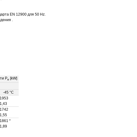
арта EN 12900 для 50 Hz.
дения .
ти P
[kW]
e
-45 °C
1953
1,43
1742
1,55
1861 *
1,89