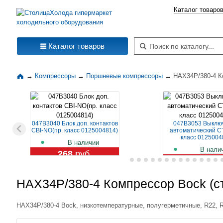
Каталог товаро
Поиск по каталогу
Каталог товаров
→
Компрессоры
→
Поршневые компрессоры
→
HAX34P/380-4 К
047B3040 Блок доп. контактов
047B3053 Выклю
CBI-NO(пр. класс 0125004814)
автоматический CT
класс 0125004
В наличии
В нали
268
руб.
1 109
ру
HAX34P/380-4 Компрессор Bock (с
HAX34P/380-4 Bock, низкотемпературные, полугерметичные, R22, R