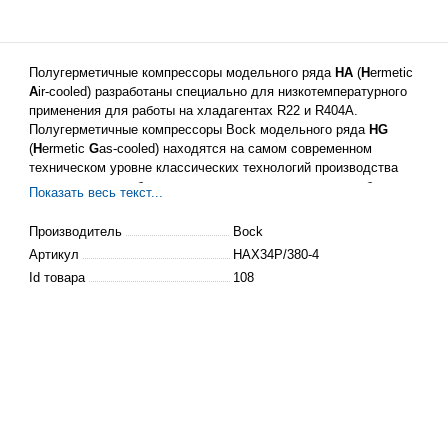
Полугерметичные компрессоры модельного ряда
HA
(
H
ermetic
A
ir-cooled) разработаны специально для низкотемпературного
применения для работы на хладагентах R22 и R404A.
Полугерметичные компрессоры Bock модельного ряда
HG
(
H
ermetic
G
as-cooled) находятся на самом современном
техническом уровне классических технологий производства
компрессоров,
работающих
по принципу охлаждения обмоток
Показать весь текст...
электродвигателя всасываемым газом.
Производитель
Bock
Артикул
HAX34P/380-4
Id товара
108