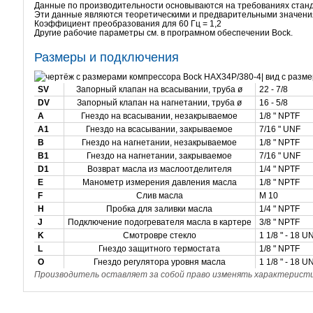
Данные по производительности основываются на требованиях станда
Эти данные являются теоретическими и предварительными
значени
Коэффициент преобразования для 60 Гц = 1,2
Другие рабочие
параметры
см. в програмном обеспечении Bock.
Размеры и подключения
SV
Запорный клапан на всасывании, труба ø
22 - 7/8
DV
Запорный клапан на нагнетании, труба ø
16 - 5/8
A
Гнездо на всасывании, незакрываемое
1/8 " NPTF
A1
Гнездо на всасывании, закрываемое
7/16 " UNF
B
Гнездо на нагнетании, незакрываемое
1/8 " NPTF
B1
Гнездо на нагнетании, закрываемое
7/16 " UNF
D1
Возврат масла из маслоотделителя
1/4 " NPTF
E
Манометр измерения давления масла
1/8 " NPTF
F
Слив масла
M 10
H
Пробка для заливки масла
1/4 " NPTF
J
Подключение подогревателя масла в картере
3/8 " NPTF
K
Смотровре стекло
1 1/8 " - 18 
L
Гнездо защитного термостата
1/8 " NPTF
O
Гнездо регулятора уровня масла
1 1/8 " - 18 
Производитель оставляет за собой право изменять характеристик