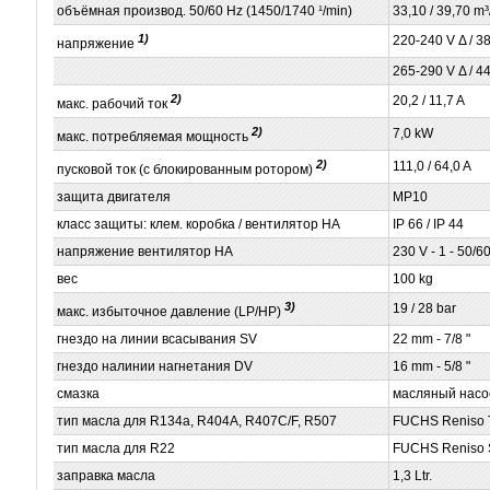
объёмная производ. 50/60 Hz (1450/1740 ¹/min)
33,10 / 39,70 m³
1)
220-240 V Δ / 38
напряжение
265-290 V Δ / 44
2)
20,2 / 11,7 A
макс. рабочий ток
2)
7,0 kW
макс. потребляемая мощность
2)
111,0 / 64,0 A
пусковой ток (с блокированным ротором)
защита двигателя
MP10
класс защиты: клем. коробка / вентилятор НА
IP 66 / IP 44
напряжение вентилятор НА
230 V - 1 - 50/6
вес
100 kg
3)
19 / 28 bar
макс. избыточное давление (LP/HP)
гнездо на линии всасывания SV
22 mm - 7/8 "
гнездо налинии нагнетания DV
16 mm - 5/8 "
смазка
масляный насо
тип масла для R134a, R404A, R407C/F, R507
FUCHS Reniso T
тип масла для R22
FUCHS Reniso 
заправка масла
1,3 Ltr.