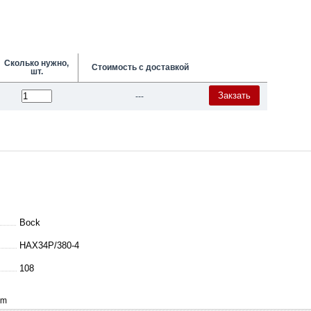
Сколько нужно,
Стоимость с доставкой
шт.
Закзать
---
Bock
HAX34P/380-4
108
mm