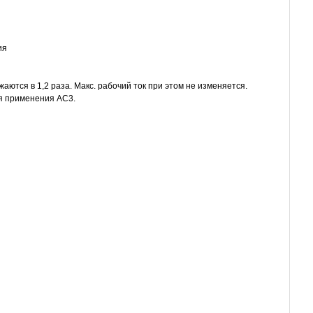
ия
ются в 1,2 раза. Макс. рабочий ток при этом не изменяется.
ия применения AC3.