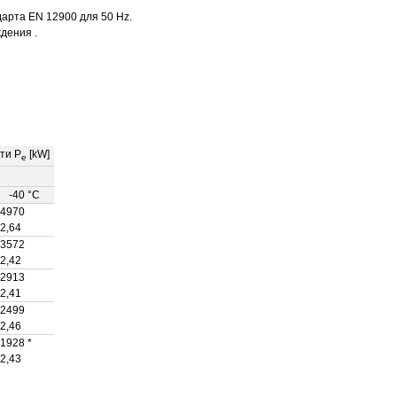
арта EN 12900 для 50 Hz.
дения .
ти P
[kW]
e
-40 °C
4970
2,64
3572
2,42
2913
2,41
2499
2,46
1928 *
2,43