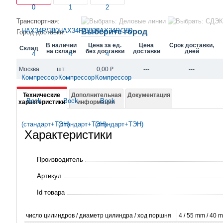
Транспортная:
Выберите город
Город доставки:
В наличии
Цена за ед.
Цена
Срок доставки,
Склад
на складе
без доставки
доставки
дней
Москва
шт.
0,00
₽
---
---
Подробная
Технические
Дополнительная
Документация
характеристики
информация
информация
о
Характеристики
HAX34P/380-
4
Производитель
Компрессор
Артикул
Bock
Id товара
(стандарт+ТЭН)
число цилиндров / диаметр цилиндра / ход поршня
4 / 55 mm / 40 