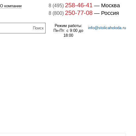
258-46-41
— Москва
8 (495)
О компании
250-77-08
— Россия
8 (800)
Режим работы:
info@stolicaholoda.ru
Пн-Пт: с 9:00 до
18:00
047B3207 Блок доп. контактов
047B3207
7B3052 Выключатель
оматический CTI 15(пр.
В наличии
класс 0125004809)
256
руб.
В наличии
1 121
руб.