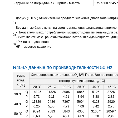
наружные размерыдлина / ширина / высота
575 / 300 / 345
Допуск (± 10%) относительно среднего
значения
диапазона напряж
1)
Все данные базируются на среднем значении диапазона напряже
- Показатели макс. потребляемой мощности действительны для режи
2)
- Учитывайте макс. рабочий ток/макс. потребляемую мощность для
LP = низкое давление
3)
HP = высокое давление
R404A данные по производительности 50 Hz
Холодопроизводительность Q
[W], Потребление мощнос
темп.
0
конд.
температура испарения t
[°C]
0
t
[°C]
c
-20 °C
-25 °C
-30 °C
-35 °C
-40 °C
-45 °C
Q
14125
11326
8906
6845
5125
3726
30 °C
P
5,73
5,11
4,51
3,94
3,38
2,82
Q
11829
9436
7367
5604
4128
2920
40 °C
P
6,25
5,50
4,79
4,09
3,42
2,75
Q
9594
7583
5843
4355
3100 *
2059 *
50 °C
P
6,63
5,75
4,91
4,09
3,28
2,49