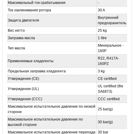
Максимальный ток срабатывания
-
Ток заклинивания ротора
30 A
Внутренний
Защита двигателя
предохранитель
Вес нетто
25 kg
Заправка масла
1 litre
Минеральное -
Тип масла
160P
R22, R417A-
Применяемые хладагенты
160PZ
Предельная заправка хладагента
3 kg
Утверждения (CE)
CE certified
UL certified (file
Утверждения (UL)
SA6873)
Утверждения (CCC)
CCC certified
Максимальное испытательное давление по низкой
25 bar(g)
стороне
Максимальное испытательное давление по
30 bar(g)
высокой стороне
Максимальное испытательное давление перепада
30 bar