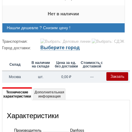
Нет в наличии
Нашли дешевле ? Снизим цену !
Транспортная:
Выберите город
Город доставки:
В наличии
Цена за ед.
Стоимость с
Склад
на складе
без доставки
доставкой
Закзать
Москва
шт.
0,00
₽
---
Подробная
Технические
Дополнительная
характеристики
информация
информация
о
Характеристики
MT36-
4VI
Производитель
Danfoss