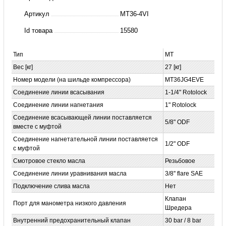
Компрессор
Артикул
MT36-4VI
MT36JG4DVE
Id товара
15580
Тип
MT
Вес [кг]
27 [кг]
Номер модели (на шильде компрессора)
MT36JG4EVE
Соединение линии всасывания
1-1/4"
Rotolock
Соединение линии нагнетания
1"
Rotolock
Соединение всасывающей линии поставляется
5/8" ODF
вместе с муфтой
Соединение нагнетательной линии поставляется
1/2" ODF
с муфтой
Смотровое стекло масла
Резьбовое
Соединение линии уравнивания масла
3/8'' flare SAE
Подключение слива масла
Нет
Клапан
Порт для манометра низкого давления
Шредера
Внутренний предохранительный клапан
30 bar / 8 bar