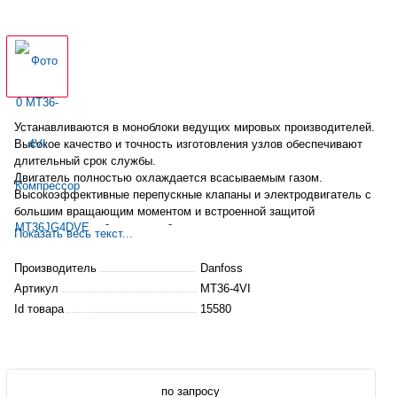
Устанавливаются в моноблоки ведущих мировых производителей.
Высокое качество и точность изготовления узлов обеспечивают
длительный срок службы.
Двигатель полностью охлаждается всасываемым газом.
Высокоэффективные перепускные клапаны и электродвигатель с
большим вращающим моментом и встроенной защитой
гарантируют стабильную работу на протяжении всего срока
Показать весь текст...
службы
Снижена опасность гидроудара за счёт
большого
внутреннего
Производитель
Danfoss
объема
Артикул
MT36-4VI
Высокий коэффициент сжатия (до 1:12)
Id товара
15580
Пригоден для установки в централи, поставляется со смотровым
стеклом и линией уравнивания масла.
по запросу