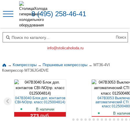
8 (495) 258-46-41
Поиск по каталогу
info@stolicaholoda.ru
→
Компрессоры
→
Поршневые компрессоры
→
MT36-4VI
Компрессор MT36JG4DVE
047B3040 Блок доп. контактов
047B3053 Выключа
CBI-NO(пр. класс 0125004814)
автоматический CTI 
класс 012500480
В наличии
В наличи
273
руб.
1 129
руб.