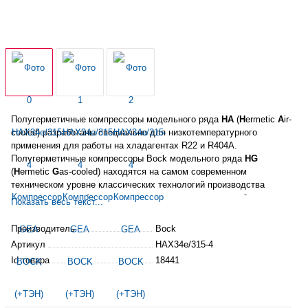
Полугерметичные компрессоры модельного ряда
HA
(
H
ermetic
A
ir-
cooled) разработаны специально для низкотемпературного
применения для работы на
хладагентах
R22 и R404A.
Полугерметичные компрессоры Bock модельного ряда
HG
(
H
ermetic
G
as-cooled) находятся на самом современном
техническом уровне классических технологий производства
компрессоров, работающих по принципу охлаждения обмоток
Показать весь текст...
электродвигателя всасываемым газом.
Производитель
Bock
Артикул
HAX34e/315-4
Id товара
18441