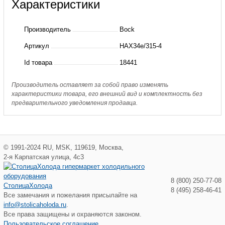
Характеристики
HAX34e/315-
4
Производитель
Bock
Компрессор
Артикул
HAX34e/315-4
GEA
Id товара
18441
BOCK
(+ТЭН)
Производитель оставляет за собой право изменять
характеристики товара, его внешний вид и комплектность без
HAX34e/315-
предварительного уведомления продавца.
4
©
1991-2024
RU
,
MSK
,
119619
,
Москва
,
2-я Карпатская улица, 4с3
8 (800) 250-77-08
СтолицаХолода
8 (495) 258-46-41
Все замечания и пожелания присылайте на
info@stolicaholoda.ru
.
Все права защищены и охраняются законом.
Пользовательское соглашение.