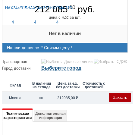
212 085
.00
руб.
цена с
за шт.
НДС
Нет в наличии
Нашли дешевле ? Снизим цену !
Транспортная:
Выберите город
Город доставки:
В наличии
Цена за ед.
Стоимость с
Склад
на складе
без доставки
доставкой
Закзать
Москва
шт.
212085,00
₽
---
Подробная
Технические
Дополнительная
характеристики
информация
информация
о