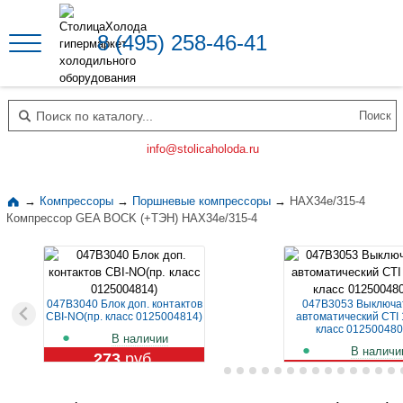
8 (495) 258-46-41
Поиск по каталогу
info@stolicaholoda.ru
→
Компрессоры
→
Поршневые компрессоры
→
HAX34e/315-4
Компрессор GEA BOCK (+ТЭН) HAX34e/315-4
047B3040 Блок доп. контактов
047B3053 Выключа
CBI-NO(пр. класс 0125004814)
автоматический CTI 
класс 012500480
В наличии
В наличи
273
руб.
1 129
руб.