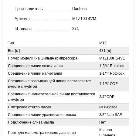
4VM
Производитель
Danfoss
Компрессор
Артикул
MTZ100-4VM
MTZ100HS4VE
Id товара
374
Тип
MTZ
Вес [кг]
431 [кг]
Номер модели (на шильде компрессора)
MTZ100HS4VE
Соединение линии всасывания
1-3/4"
Rotolock
Соединение линии нагнетания
1-1/4"
Rotolock
Соединение всасывающей линии поставляется
1-1/8" ODF
вместе с муфтой
Соединение нагнетательной линии поставляется
3/4" ODF
с муфтой
Смотровое стекло масла
Резьбовое
Соединение линии уравнивания масла
3/8'' flare SAE
Подключение слива масла
Нет
Клапан
Порт для манометра низкого давления
Шредера