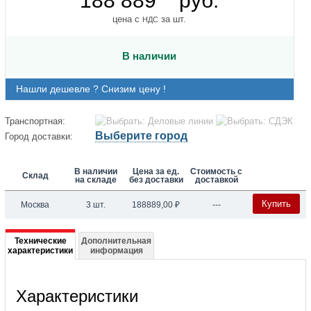
188 889
руб.
цена с
за шт.
НДС
В наличии
Нашли дешевле ? Снизим цену !
Транспортная:
Выберите город
Город доставки:
В наличии
Цена за ед.
Стоимость с
Склад
на складе
без доставки
доставкой
Купить
Москва
3 шт.
188889,00
₽
---
Подробная
Технические
Дополнительная
характеристики
информация
информация
о
Характеристики
MTZ100-