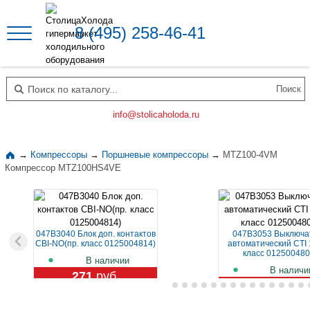
8 (495) 258-46-41
Поиск по каталогу
info@stolicaholoda.ru
→
Компрессоры
→
Поршневые компрессоры
→
MTZ100-4VM
Компрессор MTZ100HS4VE
047B3040 Блок доп. контактов
047B3053 Выключа
CBI-NO(пр. класс 0125004814)
автоматический CTI 
класс 012500480
В наличии
В наличи
271
руб.
1 119
руб.