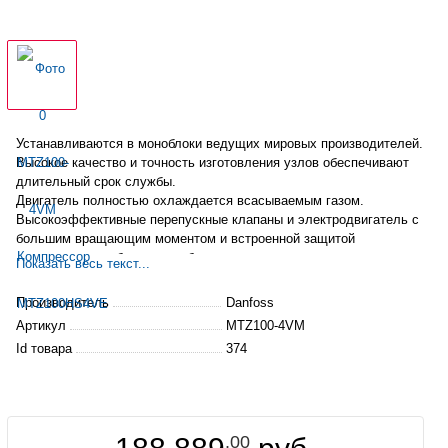
Устанавливаются в моноблоки ведущих мировых производителей.
Высокое качество и точность изготовления узлов обеспечивают
длительный срок службы.
Двигатель полностью охлаждается всасываемым газом.
Высокоэффективные перепускные клапаны и электродвигатель с
большим вращающим моментом и встроенной защитой
гарантируют стабильную работу на протяжении всего срока
Показать весь текст...
службы
Снижена опасность гидроудара за счёт большого внутреннего
Производитель
Danfoss
объема
Артикул
MTZ100-4VM
Высокий коэффициент сжатия (до 1:12)
Id товара
374
Пригоден для установки в централи,
поставляется
со смотровым
стеклом и линией уравнивания масла.
.00