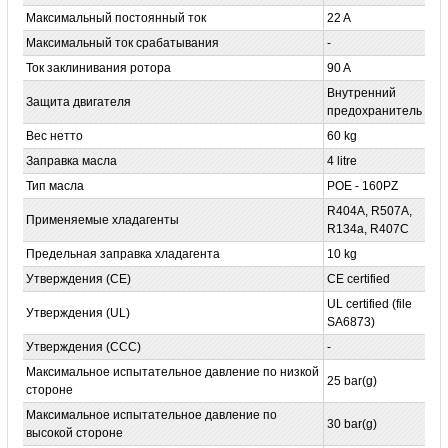
Максимальный постоянный ток
22 A
Максимальный ток срабатывания
-
Ток заклинивания ротора
90 A
Внутренний
Защита двигателя
предохранитель
Вес нетто
60 kg
Заправка масла
4 litre
Тип масла
POE - 160PZ
R404A, R507A,
Применяемые хладагенты
R134a, R407C
Предельная заправка хладагента
10 kg
Утверждения (CE)
CE certified
UL certified (file
Утверждения (UL)
SA6873)
Утверждения (CCC)
-
Максимальное испытательное давление по низкой
25 bar(g)
стороне
Максимальное испытательное давление по
30 bar(g)
высокой стороне