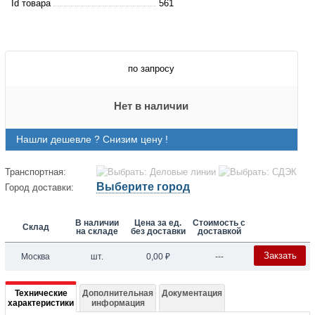
Id товара
561
по запросу
Нет в наличии
Нашли дешевле ? Снизим цену !
Транспортная:
Выберите город
Город доставки:
В наличии
Цена за ед.
Стоимость с
Склад
на складе
без доставки
доставкой
Закзать
Москва
шт.
0,00
₽
---
Подробная
Технические
Дополнительная
Документация
характеристики
информация
информация