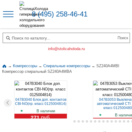
8 (495) 258-46-41
Поиск по каталогу
info@stolicaholoda.ru
→
Компрессоры
→
Спиральные компрессоры
→
SZ240A4MBI
Компрессор спиральный SZ240A4MBA
047B3040 Блок доп. контактов
047B3053 Выключа
CBI-NO(пр. класс 0125004814)
автоматический CTI 
класс 012500480
В наличии
В наличи
271
руб.
1 119
руб.