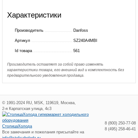
о
Характеристики
SZ240A4MBI
Компрессор
Производитель
Danfoss
спиральный
Артикул
SZ240A4MBI
SZ240A4MBA
Id товара
561
Производитель оставляет за собой право изменять
характеристики товара, его внешний вид и комплектность без
предварительного уведомления продавца.
©
1991-2024
RU
,
MSK
,
119619
,
Москва
,
2-я Карпатская улица, 4с3
8 (800) 250-77-08
СтолицаХолода
8 (495) 258-46-41
Все замечания и пожелания присылайте на
info@stolicaholoda.ru
.