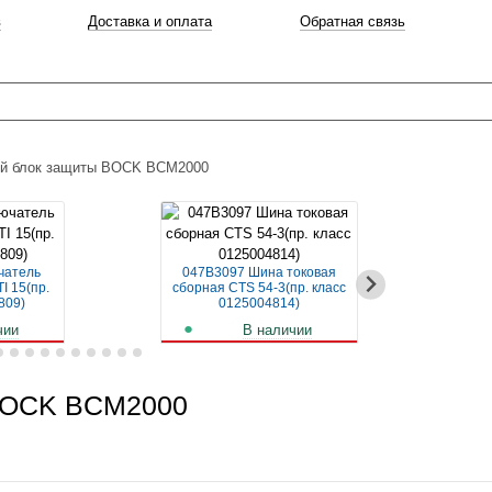
в
Доставка и оплата
Обратная связь
ый блок защиты BOCK BCM2000
чатель
047B3097 Шина токовая
04
I 15(пр.
сборная CTS 54-3(пр. класс
авт
809)
0125004814)
чии
В наличии
б.
259
руб.
 BOCK BCM2000