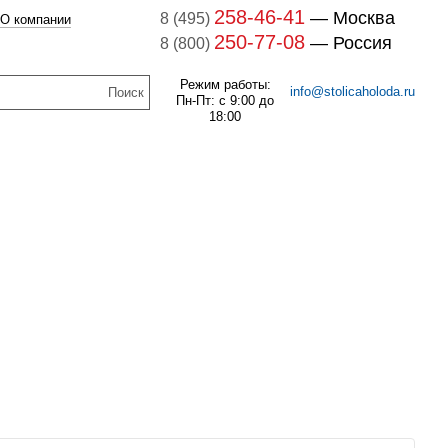
258-46-41
— Москва
8 (495)
О компании
250-77-08
— Россия
8 (800)
Режим работы:
info@stolicaholoda.ru
Пн-Пт: с 9:00 до
18:00
047B3207 Блок
доп. контактов
047B3207
В наличии
7B3052 Выключатель
оматический CTI 15(пр.
259
руб.
класс 0125004809)
В наличии
1 132
руб.