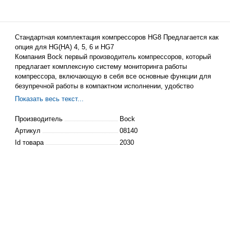
Стандартная комплектация компрессоров HG8 Предлагается как
опция для HG(HA) 4, 5, 6 и HG7
Компания Bock первый производитель компрессоров, который
предлагает комплексную систему мониторинга работы
компрессора, включающую в себя все основные функции для
безупречной работы в
компактном
исполнении, удобство
использования и экономичность.
Показать весь текст...
Производитель
Bock
Артикул
08140
Id товара
2030