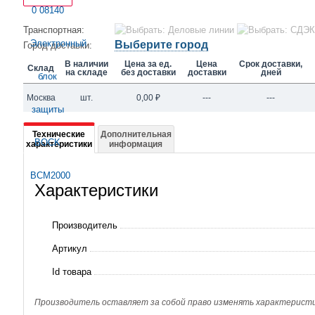
Транспортная:
Выберите город
Город доставки:
В наличии
Цена за ед.
Цена
Срок доставки,
Склад
на складе
без доставки
доставки
дней
Москва
шт.
0,00
₽
---
---
Подробная
Технические
Дополнительная
характеристики
информация
информация
о
Характеристики
08140
Электронный
Производитель
блок
Артикул
защиты
Id товара
BOCK
BCM2000
Производитель оставляет за собой право изменять характеристик