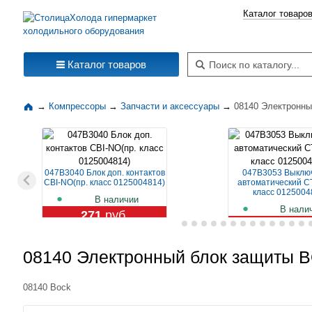
Каталог товаро
Поиск по каталогу
Каталог товаров
→
Компрессоры
→
Запчасти и аксессуары
→
08140 Электронн
047B3040 Блок доп. контактов
047B3053 Выклю
CBI-NO(пр. класс 0125004814)
автоматический CT
класс 0125004
В наличии
В нали
271
руб.
1 119
ру
08140 Электронный блок защиты
08140 Bock