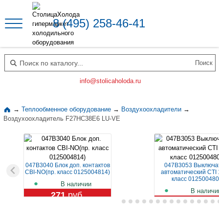
8 (495) 258-46-41
Поиск по каталогу
info@stolicaholoda.ru
→
Теплообменное оборудование
→
Воздухоохладители
→
Воздухоохладитель F27HC38E6 LU-VE
047B3040 Блок доп. контактов
047B3053 Выключа
CBI-NO(пр. класс 0125004814)
автоматический CTI 
класс 012500480
В наличии
В наличи
271
руб.
1 119
руб.