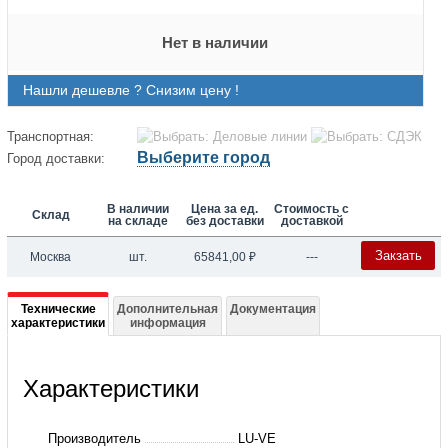
Нет в наличии
Нашли дешевле ? Снизим цену !
Транспортная:
Выберите город
Город доставки:
В наличии
Цена за ед.
Стоимость с
Склад
на складе
без доставки
доставкой
Закзать
Москва
шт.
65841,00
₽
---
Подробная
Технические
Дополнительная
Документация
характеристики
информация
информация
о
Характеристики
Воздухоохладитель
F27HC38E6
Производитель
LU-VE