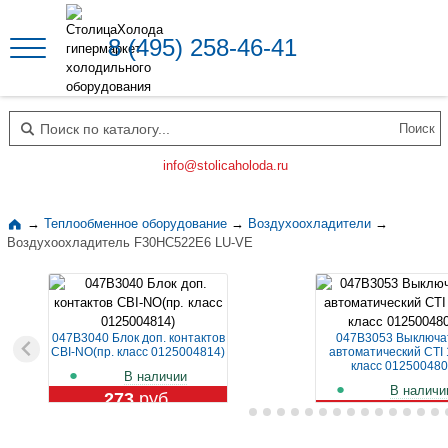
8 (495) 258-46-41
Поиск по каталогу
info@stolicaholoda.ru
→
Теплообменное оборудование
→
Воздухоохладители
→
Воздухоохладитель F30HC522E6 LU-VE
047B3040 Блок доп. контактов
047B3053 Выключа
CBI-NO(пр. класс 0125004814)
автоматический CTI 
класс 012500480
В наличии
В наличи
273
руб.
1 129
руб.