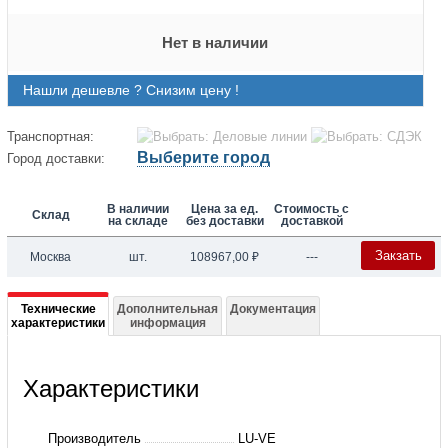
Нет в наличии
Нашли дешевле ? Снизим цену !
Транспортная:
Выберите город
Город доставки:
В наличии
Цена за ед.
Стоимость с
Склад
на складе
без доставки
доставкой
Закзать
Москва
шт.
108967,00
₽
---
Подробная
Технические
Дополнительная
Документация
характеристики
информация
информация
о
Характеристики
Воздухоохладитель
F30HC522E6
Производитель
LU-VE