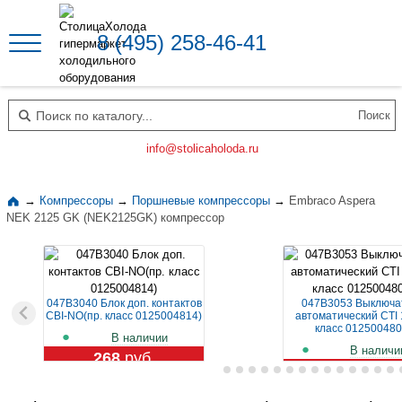
8 (495) 258-46-41
Поиск по каталогу
info@stolicaholoda.ru
→
Компрессоры
→
Поршневые компрессоры
→
Embraco Aspera
NEK 2125 GK (NEK2125GK) компрессор
047B3040 Блок доп. контактов
047B3053 Выключа
CBI-NO(пр. класс 0125004814)
автоматический CTI 
класс 012500480
В наличии
В наличи
268
руб.
1 109
руб.