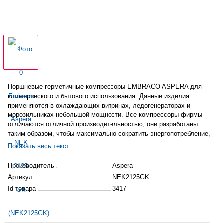
Поршневые герметичные компрессоры EMBRACO ASPERA для
коммерческого и бытового использования. Данные изделия
применяются в охлаждающих витринах, ледогенераторах и
морозильниках небольшой мощности. Все компрессоры фирмы
отличаются отличной производительностью, они разработаны
таким образом, чтобы максимально сократить
энергопотребление
,
их работа практически бесшумна.
Показать весь текст...
Производитель
Aspera
Артикул
NEK2125GK
Id товара
3417