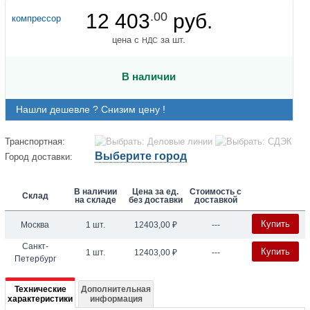
12 403
.00
руб.
цена с
за шт.
НДС
В наличии
Нашли дешевле ? Снизим цену !
Транспортная:
Выберите город
Город доставки:
В наличии
Цена за ед.
Стоимость с
Склад
на складе
без доставки
доставкой
Купить
Москва
1 шт.
12403,00
₽
---
Санкт-
Купить
1 шт.
12403,00
₽
---
Петербург
Подробная
Технические
Дополнительная
характеристики
информация
информация