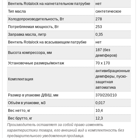
Вентиль Rotalock на нагнетательном патрубке
нет
Тип масла
синтетическое
Холодопроизводительность, Вт
278
Потребляемая мощность, Вт
253
Заправка масла, литр
0,35
Вентиль Rotalock на всасывающем патрубке
нет
187 (без
Высота компрессора, мм
демпферов)
Установочные размеры/монтаж
70 х 170
антивибрационные
демпферы, пуско-
Комплектация
защитная
автоматика
Размер в
упаковке
Д/В/Ш, мм
370/220/210
Объём в
упаковке
, м3
0,017
Вес нетто, кг
10,4
Вес брутто, кг
12,3
Производитель оставляет за собой право изменять
характеристики товара, его внешний вид и комплектность без
предварительного уведомления продавца.