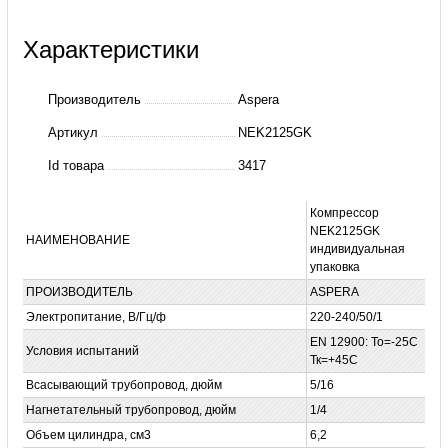
о
Характеристики
Embraco
Aspera
Производитель
Aspera
NEK
Артикул
NEK2125GK
2125
Id товара
3417
GK
(NEK2125GK)
Компрессор
компрессор
NEK2125GK
НАИМЕНОВАНИЕ
индивидуальная
упаковка
ПРОИЗВОДИТЕЛЬ
ASPERA
Электропитание, В/Гц/ф
220-240/50/1
EN 12900: То=-25С
Условия испытаний
Тк=+45С
Всасывающий трубопровод, дюйм
5/16
Нагнетательный трубопровод, дюйм
1/4
Объем цилиндра, см3
6,2